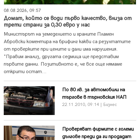
08.08.2026, 09:57
Домат, който се води първо качество, влиза от
трети страни за 0,30 евро у нас
Министърът на земеделието и храните Пламен
Абровски коментира на брифинг какви са резултатите
от проверките при цените и дали има нарушения.
"Правим анализ, другата седмица ще представим
първите данни. Позитивното е, че все още нямаме
открити остат...
По 80 лв. за автомобили на
търгове в търновския НАП
22.11.2010, 09:14 | Бизнес
Проверяват фирмите с големи
дългове преди да ги продадат