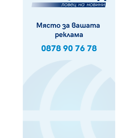
07.08.2026, 09:18
Пак ограничават камионите по магистралите в петък
и неделя. Ето обходните маршрути
07.08.2026, 07:55
Ето какво вдъхнови Здравка Евтимова за новата ѝ
книга
07.08.2026, 00:11
Продължава изграждането на нови паркоместа в
Перник
06.08.2026, 11:22
Върви почистване на главен път от квартал „Бела
вода“ до кв. „Църква“
06.08.2026, 10:57
Четири сигнала до пожарната в Перник за денонощие,
пожарникарите призовават към повишено внимание
06.08.2026, 09:43
Много заразен вирус върлува в Перник