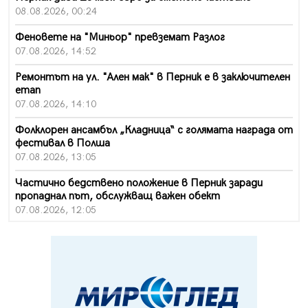
08.08.2026, 00:24
Феновете на "Миньор" превземат Разлог
07.08.2026, 14:52
Ремонтът на ул. "Ален мак" в Перник е в заключителен
етап
07.08.2026, 14:10
Фолклорен ансамбъл „Кладница“ с голямата награда от
фестивал в Полша
07.08.2026, 13:05
Частично бедствено положение в Перник заради
пропаднал път, обслужващ важен обект
07.08.2026, 12:05
Да отговорим на жегите с филм под звездите днес и
утре
07.08.2026, 10:21
Първите крачки в помощ на пенсионерите в Перник,
вече са факт