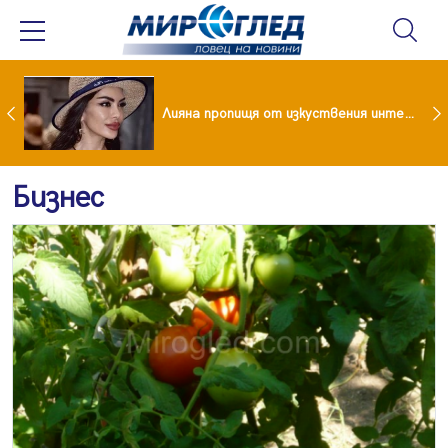
Популярен риалити герой заряза жена си заради друга
Лияна пропищя от изкуствения интелект
Бизнес