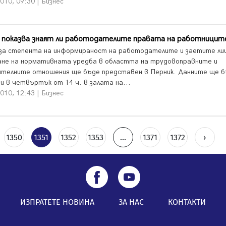
010, 09:30 | Бизнес
з показва знаят ли работодателите правата на работницит
 за степента на информираност на работодателите и заетите ли
ане на нормативната уредба в областта на трудовоправните и
ителните отношения ще бъде представен в Перник. Данните ще 
и в четвъртък от 14 ч. в залата на...
010, 12:43 | Бизнес
1350
1351
1352
1353
...
1371
1372
›
ИЗПРАТЕТЕ НОВИНА
ЗА НАС
КОНТАКТИ