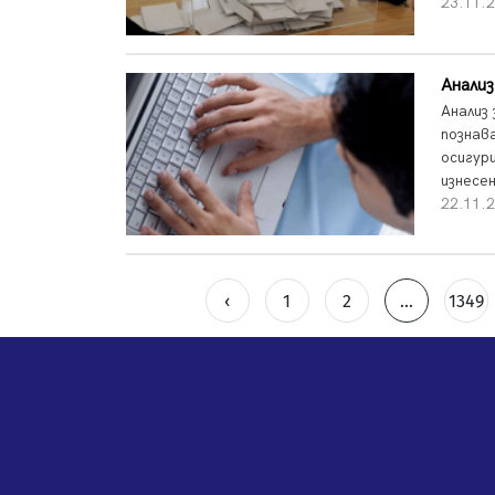
23.11.2
Анали
Анализ
познав
осигур
изнесен
22.11.2
‹
1
2
...
1349