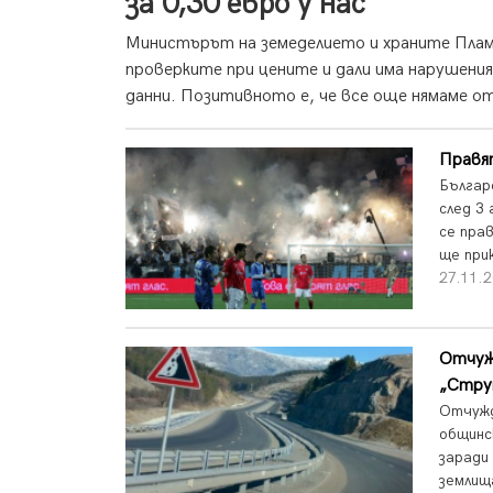
за 0,30 евро у нас
Министърът на земеделието и храните Плам
проверките при цените и дали има нарушени
данни. Позитивното е, че все още нямаме о
Правя
Българ
след 3
се пра
ще прик
27.11.2
Отчуж
„Стру
Отчужд
общинс
заради
землищ