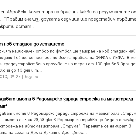
ен Абровски коментира на брифинг какви са резултатите о
я. "Правим анализ, другата седмица ще представим първит
ткрити остат...
т нов стадион до летището
ският национален отбор по футбол ще заиграе на нов стадион най
 години.Той ще се построи по всички правила на ФИФА и УЕФА. В м
ви градоустройствено проучване на терен от 100 дка във Вражде
лючи до 10 дни и т...
010, 09:27 | Бизнес
дават имоти в Радомирско заради строежа на магистрала
ма”
ават имоти в Радомирско заради строежа на магистрала „Стру
ки имота с площ 28,58 дка в Радомирско трябва да бъдат отчужд
 строежа на автомагистрала „Струма”. Терените се намират в
ата на селата Долна Диканя и Дрен.Днес...