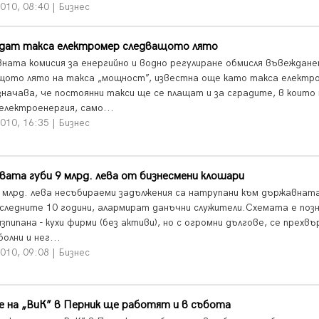
010, 08:40 | Бизнес
дат такса електромер следващото лято
ната комисия за енергийно и водно регулиране обмисля въвеждан
щото лято на такса „мощност”, известна още като такса електр
значава, че постоянни такси ще се плащат и за сградите, в които 
електроенергия, само...
010, 16:35 | Бизнес
ата губи 9 млрд. лева от бизнесмени клошари
9 млрд. лева несъбираеми задължения са натрупани към държавната
оследните 10 години, алармират данъчни служители.Схемата е поз
зпипана - кухи фирми (без активи), но с огромни дългове, се прехвъ
болни и нег...
010, 09:08 | Бизнес
 на „ВиК” в Перник ще работят и в събота