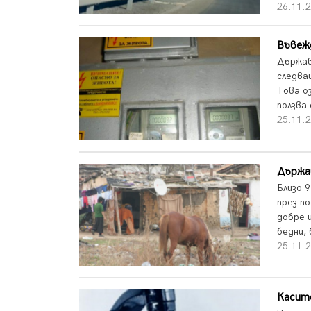
26.11.2
Въвеж
Държав
следва
Това о
ползва 
25.11.2
Държав
Близо 
през п
добре и
бедни, 
25.11.2
Касите