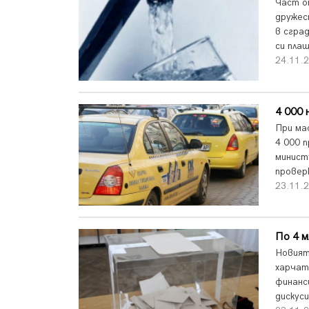
Част о
дружес
в сгра
си пла
24.11.2
4 000 
При ма
4 000 
минист
провер
23.11.2
По 4 м
Новият
харчат
финанс
дискуси