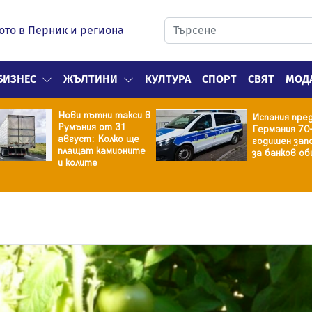
ото в Перник и региона
БИЗНЕС
ЖЪЛТИНИ
КУЛТУРА
СПОРТ
СВЯТ
МОД
Нови пътни такси в
Испания пре
Румъния от 31
Германия 70
август: Колко ще
годишен зап
плащат камионите
за банков об
и колите