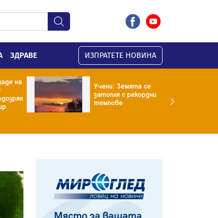
А
ЗДРАВЕ
ИЗПРАТЕТЕ НОВИНА
даде на
Учени: Земята се
-
затопля с рекордни
одозрян
темпове
ир