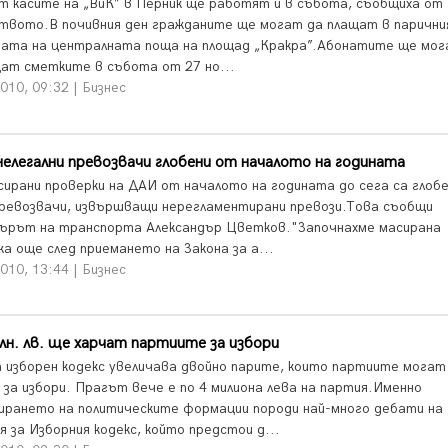
т касите на „ВиК” в Перник ще работят и в събота, съобщиха от
твото.В почивния ден гражданите ще могат да плащат в парични
дата на централната поща на площад „Кракра”.Абонатите ще мог
щат сметките в събота от 27 но...
010, 09:32 | Бизнес
нелегални превозвачи глобени от началото на годината
сирани проверки на ДАИ от началото на годината до сега са глобе
превозвачи, извършващи нерегламентирани превози.Това съобщи
ърът на транспорта Александър Цветков."Започнахме масирана
ка още след приемането на Закона за а...
010, 13:44 | Бизнес
лн. лв. ще харчат партиите за избори
 изборен кодекс увеличава двойно парите, които партиите могат
 за избори. Прагът вече е по 4 милиона лева на партия.Именно
ирането на политическите формации породи най-много дебати на
я за Изборния кодекс, който предстои д...