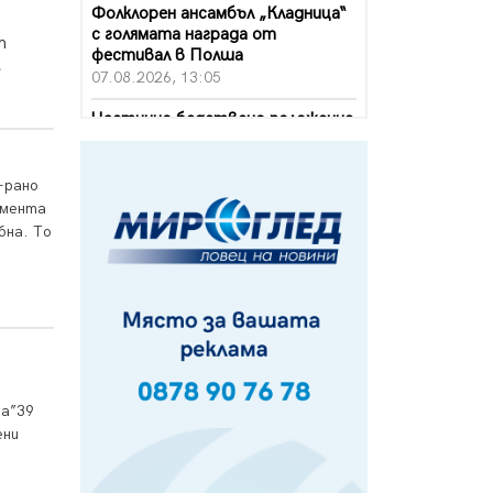
Фолклорен ансамбъл „Кладница“
с голямата награда от
т
фестивал в Полша
е
07.08.2026, 13:05
Частично бедствено положение
в Перник заради пропаднал път,
обслужващ важен обект
07.08.2026, 12:05
-рано
омента
Да отговорим на жегите с филм
бна. То
под звездите днес и утре
07.08.2026, 10:21
Първите крачки в помощ на
пенсионерите в Перник, вече са
факт
07.08.2026, 09:18
ма”39
Пак ограничават камионите по
ени
магистралите в петък и неделя.
Ето обходните маршрути
07.08.2026, 07:55