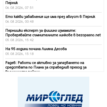
Перник
06.08.2026, 07:51
Ето какви забавления ще има през август в Перник
06.08.2026, 00:48
Пернишки експерт за фишинг измамите:
Проверявайте съмнителните линкове в bezopasno.net
05.08.2026, 15:42
На 95 години почина Лиляна Десова
05.08.2026, 15:18
Радев: Работи се активно за запазването на
средствата по Плана за справедлив преход за
въглищните райони
05.08.2026, 14:57
Звезди от световна сцена в Перник ще пеят на
Пернишката крепост
05.08.2026, 14:01
„Топлофикация Перник“ напредва с дигитализацията