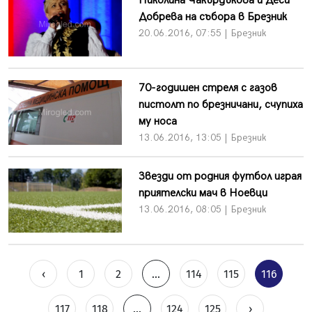
Николина Чакърдъкова и Деси
Добрева на събора в Брезник
20.06.2016, 07:55 | Брезник
70-годишен стреля с газов
пистолт по брезничани, счупиха
му носа
13.06.2016, 13:05 | Брезник
Звезди от родния футбол играя
приятелски мач в Ноевци
13.06.2016, 08:05 | Брезник
‹
1
2
...
114
115
116
117
118
...
124
125
›