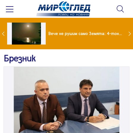
Супермарките в Гърция свалят цените на храните
Вече не рушим само Земята: 4-тонен фрагмент на SpaceX удари луната
Брезник