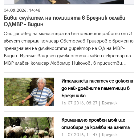
04.08.2026, 14:48
Бивш служител на полицията в Брезник оглави
ОДМВР - Видин
Със заповед на министъра на вътрешните работи от 3
август старши комисар Светослав Григоров е временно
преназначен на длъжността директор на ОД на МВР-
Видин. Изпълняващият длъжността главен секретар на
МВР главен комисар Любомир Николов, в присъстви...
Италиански писател се докосна
до най-древните паметници в
Брезнишко
16.07.2016, 08:27 | Брезник
Криминално проявен мъж ще
отговаря за кражба на агнета
11.07.2016, 11:47 | Брезник