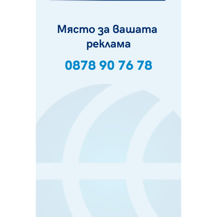
на отчетния процес
05.08.2026, 11:48
Радев: Работи се усилено за спасяване на средствата
по Плана за справедлив преход за Стара Загора,
Кюстендил и Перник
05.08.2026, 11:34
Вече няма чакащи с години за присъединяване към
мрежата на „ВиК“ в Перник
05.08.2026, 11:22
След сигнали: Санкции за шумни младежи и
предупреждения заради тормоз над жена в Перник
05.08.2026, 10:03
Непълнолетни с електрически тротинетки
санкционирани при нощна проверка в Перник
05.08.2026, 10:00
По-малко тежки катастрофи в Пернишко от
началото на годината
05.08.2026, 09:30