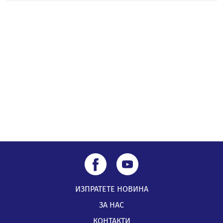
04.08.2026, 14:24
56-годишен е загиналият водач на камион, паднал от
мост на "Струма"
04.08.2026, 12:08
Най-чаканият ремонт в Перник започва този петък
04.08.2026, 09:11
ИЗПРАТЕТЕ НОВИНА
ЗА НАС
КОНТАКТИ