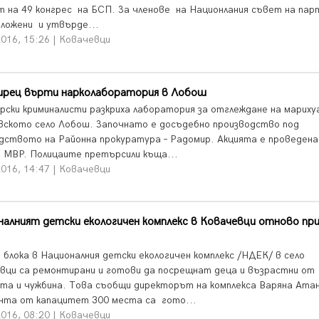
т на 49 конгрес на БСП. За членове на Национлания съвет на па
дложени и утвърде...
2016, 15:26 | Ковачевци
ирец върти нарколаборатория в Лобош
рски криминалисти разкриха лаборатория за отглеждане на мариху
вското село Лобош. Започнато е досъдебно производство под
дството на Районна прокуратура – Радомир. Акцията е проведена
 МВР. Полицаите претърсили къща...
2016, 14:47 | Ковачевци
алният детски екологичен комплекс в Ковачевци отново пр
 блока в Националния детски екологичен комплекс /НДЕК/ в село
вци са ремонтирани и готови да посрещнат деца и възрастни от
та и чужбина. Това съобщи директорът на комплекса Варяна Ата
нта от капацитет 300 места са гото...
2016, 08:20 | Ковачевци