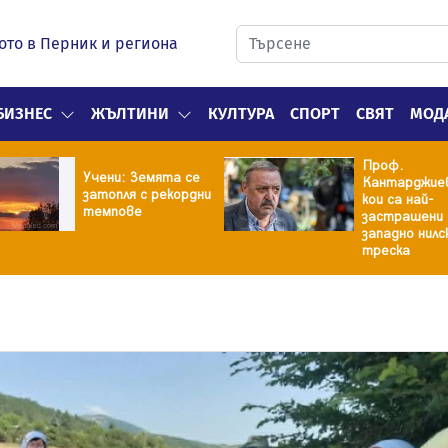
ото в Перник и региона
БИЗНЕС
ЖЪЛТИНИ
КУЛТУРА
СПОРТ
СВЯТ
МОД
Проф.
Учени: Земята се
Кантарджиев
затопля с рекордни
кои са най-
темпове
застрашени
западно нилс
треска