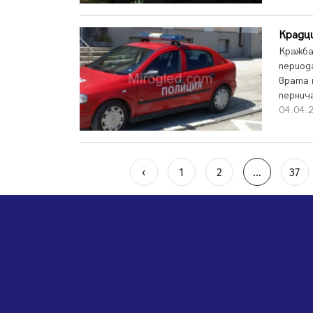
Крадци
Кражба
периода
врата 
пернич
04.04.
‹
1
2
...
37