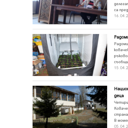
делега
са пре
16.04.
Радом
Радоми
коваче
ръково
съобщи
15.04.
Национ
деца
Четири
Коваче
страна
В моме
05.04.