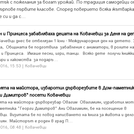
тък с пожелания за богат урожай. По традиция самодейци 
сърпове първите класове. Според поверието всяка жътварк
си и да с...
 и Принцеса забавляваха децата на Ковачевци за Деня на д
вачевци днес бе отбелязан 1 юни - Международния ден на детето.
ка, Общината бе подготвила забавления с аниматори, в ролите н
 и Принцеса. Имаше песни, игри, танци. Всяко дете получи книжки
ри и лакомства за подаръ...
2016, 15:53 | Ковачевци
ята на майстора, избаротил дърворезбите в Дом-паметни
ги Димитров“ посети Ковачевци
та на майстора-дърворезбар Овагим Овагимиян, изработил мот
метника "Георги Димитров" Ани Овагимиян, бе на посещение в
вци. Визитата бе по повод написването на книга за живота и дел
иян. Майсторът е роден в град П...
2016, 08:48 | Ковачевци