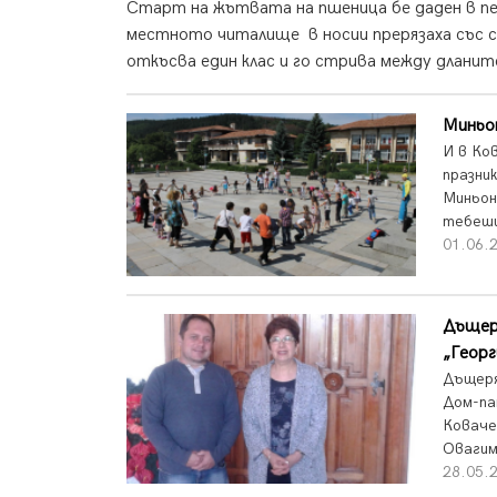
Старт на жътвата на пшеница бе даден в пе
местното читалище в носии прерязаха със 
откъсва един клас и го стрива между дланите 
Миньон
И в Ко
празни
Миньон
тебеши
01.06.
Дъщер
„Геор
Дъщеря
Дом-па
Коваче
Овагим
28.05.