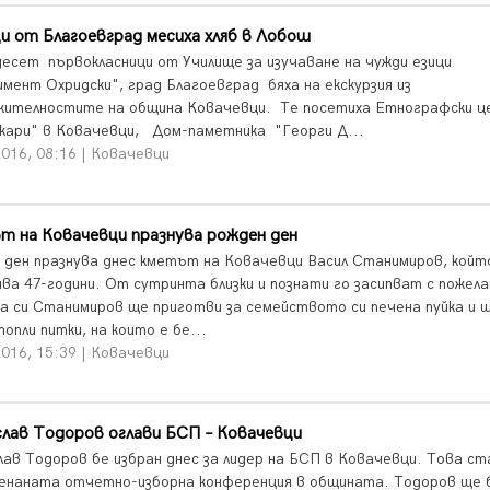
и от Благоевград месиха хляб в Лобош
есет първокласници от Училище за изучаване на чужди езици
имент Охридски", град Благоевград бяха на екскурзия из
жителностите на община Ковачевци. Те посетиха Етнографски 
кари" в Ковачевци, Дом-паметника "Георги Д...
2016, 08:16 | Ковачевци
т на Ковачевци празнува рожден ден
 ден празнува днес кметът на Ковачевци Васил Станимиров, койт
ва 47-години. От сутринта близки и познати го засипват с пожела
ка си Станимиров ще приготви за семейството си печена пуйка и 
опли питки, на които е бе...
2016, 15:39 | Ковачевци
лав Тодоров оглави БСП – Ковачевци
лав Тодоров бе избран днес за лидер на БСП в Ковачевци. Това ст
енаната отчетно-изборна конференция в общината. Тодоров ще 