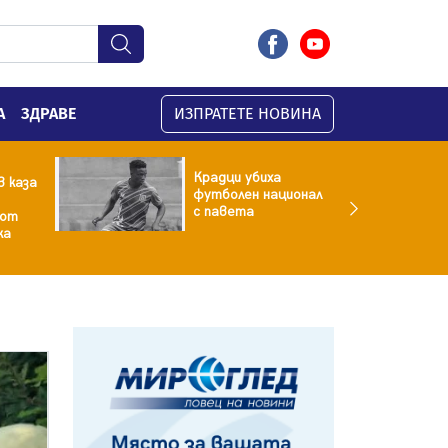
А
ЗДРАВЕ
ИЗПРАТЕТЕ НОВИНА
Крадци убиха
 каза
футболен национал
с павета
 от
ка