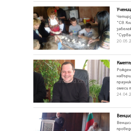
Учениц
Четирд
"Св.Кл
забеле
"Сурва
20.05.
Кметъ
Рожден
навърш
празни
омеси т
24.04.
Венцис
Венцис
провед