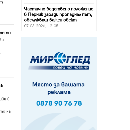
от
Частично бедствено положение
а
в Перник заради пропаднал път,
обслужващ важен обект
07.08.2026, 12:05
етето
Да отговорим на жегите с филм
 За
под звездите днес и утре
а
07.08.2026, 10:21
,
Първите крачки в помощ на
пенсионерите в Перник, вече са
факт
07.08.2026, 09:18
ка
Пак ограничават камионите по
магистралите в петък и неделя.
Ето обходните маршрути
иви в
07.08.2026, 07:55
ото на
Ето какво вдъхнови Здравка
Евтимова за новата ѝ книга
07.08.2026, 00:11