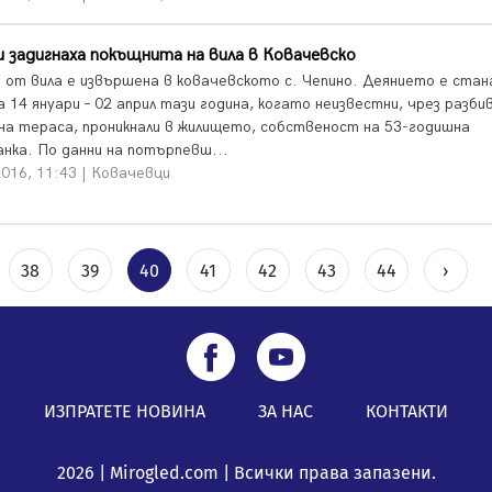
 задигнаха покъщнита на вила в Ковачевско
 от вила е извършена в ковачевското с. Чепино. Деянието е стан
 14 януари – 02 април тази година, когато неизвестни, чрез разби
на тераса, проникнали в жилището, собственост на 53-годишна
анка. По данни на потърпевш...
2016, 11:43 | Ковачевци
38
39
40
41
42
43
44
›
ИЗПРАТЕТЕ НОВИНА
ЗА НАС
КОНТАКТИ
2026 | Mirogled.com | Всички права запазени.