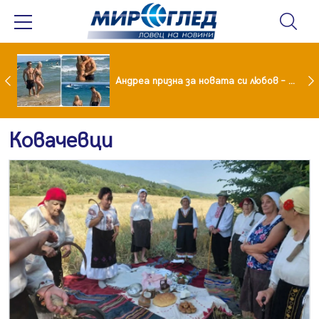
Драма вместо щастие: Звезда от "Татковци" е в болница с високорискова бременност
Андреа призна за новата си любов – руснакът Игор
Ковачевци