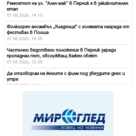
Ремонтът на ул. "Ален мак" в Перник е в заключителен
етап
07.08.2026, 14:10
Фолклорен ансамбъл „Кладница“ с голямата награда от
фестивал в Полша
07.08.2026, 13:05
Частично бедствено положение в Перник заради
пропаднал път, обслужващ важен обект
07.08.2026, 12:05
Да отговорим на жегите с филм под звездите днес и
утре
07.08.2026, 10:21
Първите крачки в помощ на пенсионерите в Перник,
вече са факт
07.08.2026, 09:18
Пак ограничават камионите по магистралите в петък
и неделя. Ето обходните маршрути
07.08.2026, 07:55