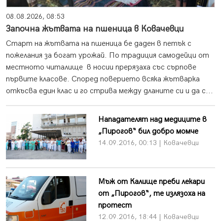
08.08.2026, 08:53
Започна жътвата на пшеница в Ковачевци
Старт на жътвата на пшеница бе даден в петък с
пожелания за богат урожай. По традиция самодейци от
местното читалище в носии прерязаха със сърпове
първите класове. Според поверието всяка жътварка
откъсва един клас и го стрива между дланите си и да с...
Нападателят над медиците в
„Пирогов“ бил добро момче
14.09.2016, 00:13 | Ковачевци
Мъж от Калище преби лекари
от „Пирогов“, те излязоха на
протест
12.09.2016, 18:44 | Ковачевци