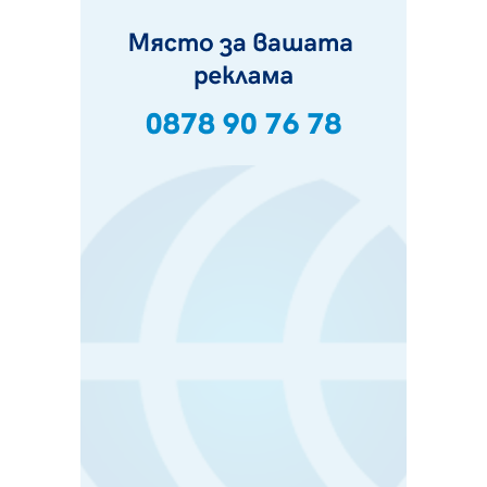
Ето какво вдъхнови Здравка Евтимова за новата ѝ
книга
07.08.2026, 00:11
Продължава изграждането на нови паркоместа в
Перник
06.08.2026, 11:22
Върви почистване на главен път от квартал „Бела
вода“ до кв. „Църква“
06.08.2026, 10:57
Четири сигнала до пожарната в Перник за денонощие,
пожарникарите призовават към повишено внимание
06.08.2026, 09:43
Много заразен вирус върлува в Перник
06.08.2026, 09:28
Проверки за спазване правилата за пожарна
безопасност по време на жътвената кампания в
Перник