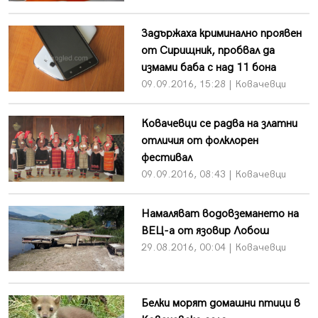
Задържаха криминално проявен
от Сирищник, пробвал да
измами баба с над 11 бона
09.09.2016, 15:28 | Ковачевци
Ковачевци се радва на златни
отличия от фолклорен
фестивал
09.09.2016, 08:43 | Ковачевци
Намаляват водовземането на
ВЕЦ-а от язовир Лобош
29.08.2016, 00:04 | Ковачевци
Белки морят домашни птици в