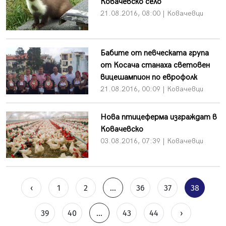
Ковачевско село
21.08.2016, 08:00 | Ковачевци
Бабите от певческата група
от Косача станаха световен
вицешампион по еврофолк
21.08.2016, 00:09 | Ковачевци
Нова птицеферма изграждат в
Ковачевско
03.08.2016, 07:39 | Ковачевци
‹
1
2
...
36
37
38
39
40
...
43
44
›