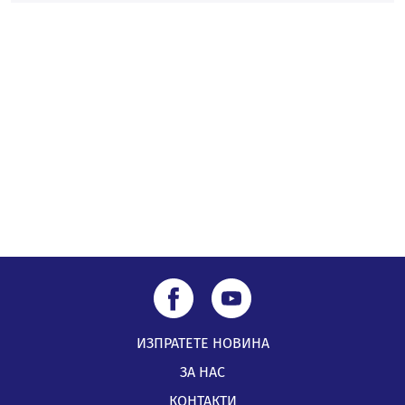
05.08.2026, 11:48
Радев: Работи се усилено за спасяване на средствата
по Плана за справедлив преход за Стара Загора,
Кюстендил и Перник
05.08.2026, 11:34
ИЗПРАТЕТЕ НОВИНА
ЗА НАС
КОНТАКТИ