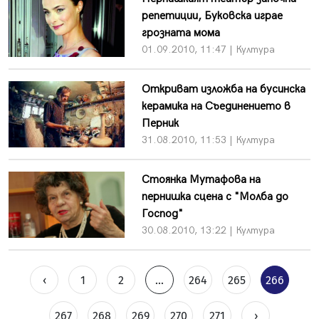
репетиции, Буковска играе
грозната мома
01.09.2010, 11:47 | Култура
Откриват изложба на бусинска
керамика на Съединението в
Перник
31.08.2010, 11:53 | Култура
Стоянка Мутафова на
пернишка сцена с "Молба до
Господ"
30.08.2010, 13:22 | Култура
‹
1
2
...
264
265
266
267
268
269
270
271
›