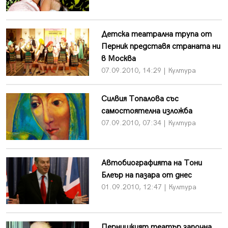
Детска театрална трупа от
Перник представя страната ни
в Москва
07.09.2010, 14:29 | Култура
Силвия Топалова със
самостоятелна изложба
07.09.2010, 07:34 | Култура
Автобиографията на Тони
Блеър на пазара от днес
01.09.2010, 12:47 | Култура
Пернишкият театър започна