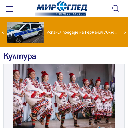
Нови пътни такси в Румъния от 31 август: Колко ще плащат камионите и колите
Испания предаде на Германия 70-годишен заподозрян за банков обир
Култура