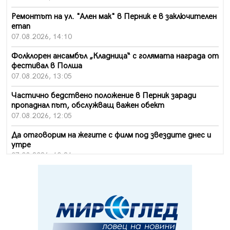
Ремонтът на ул. "Ален мак" в Перник е в заключителен
етап
07.08.2026, 14:10
Фолклорен ансамбъл „Кладница“ с голямата награда от
фестивал в Полша
07.08.2026, 13:05
Частично бедствено положение в Перник заради
пропаднал път, обслужващ важен обект
07.08.2026, 12:05
Да отговорим на жегите с филм под звездите днес и
утре
07.08.2026, 10:21
Първите крачки в помощ на пенсионерите в Перник,
вече са факт
07.08.2026, 09:18
Пак ограничават камионите по магистралите в петък
и неделя. Ето обходните маршрути