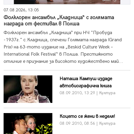
07.08.2026, 13:05
Фолклорен ансамбъл „Кладница“ с голямата
награда от фестивал в Полша
Фолклорен ансамбъл „Кладница“ при НЧ "Пробуда
-1937г." с.Кладница, спечели Голямата награда (Grand
Prix) на 63-тото издание на „Beskid Culture Week –
International Folk Festival“ в Полша. Престижното
отличие е признание за високото художествено май...
Наташа Кампуш издаде
автобиографична книга
08.09.2010, 13:29 | Култура
Коцето се жени в неделя!
08.09.2010, 08:56 | Култура