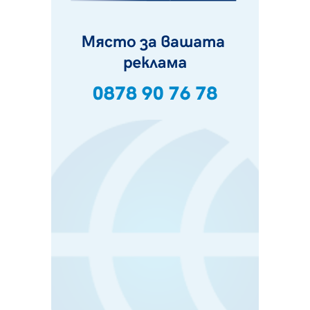
07.08.2026, 07:55
Ето какво вдъхнови Здравка Евтимова за новата ѝ
книга
07.08.2026, 00:11
Продължава изграждането на нови паркоместа в
Перник
06.08.2026, 11:22
Върви почистване на главен път от квартал „Бела
вода“ до кв. „Църква“
06.08.2026, 10:57
Четири сигнала до пожарната в Перник за денонощие,
пожарникарите призовават към повишено внимание
06.08.2026, 09:43
Много заразен вирус върлува в Перник
06.08.2026, 09:28
Проверки за спазване правилата за пожарна
безопасност по време на жътвената кампания в