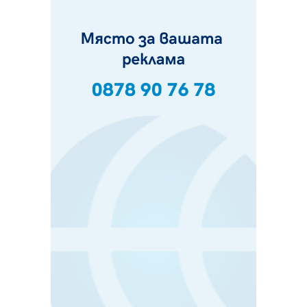
06.08.2026, 09:28
Проверки за спазване правилата за пожарна
безопасност по време на жътвената кампания в
Перник
06.08.2026, 07:51
Ето какви забавления ще има през август в Перник
06.08.2026, 00:48
Пернишки експерт за фишинг измамите:
Проверявайте съмнителните линкове в bezopasno.net
05.08.2026, 15:42
На 95 години почина Лиляна Десова
05.08.2026, 15:18
Радев: Работи се активно за запазването на
средствата по Плана за справедлив преход за
въглищните райони
05.08.2026, 14:57
Звезди от световна сцена в Перник ще пеят на
Пернишката крепост