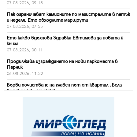
07.08.2026, 09:18
Пак ограничават камионите по магистралите в петък
и неделя. Ето обходните маршрути
07.08.2026, 07:55
Ето какво вдъхнови Здравка Евтимова за новата ѝ
книга
07.08.2026, 00:11
Продължава изграждането на нови паркоместа в
Перник
06.08.2026, 11:22
Върви почистване на главен път от квартал „Бела
вода“ до кв. „Църква“
06.08.2026, 10:57
Четири сигнала до пожарната в Перник за денонощие,
пожарникарите призовават към повишено внимание
06.08.2026, 09:43
Много заразен вирус върлува в Перник