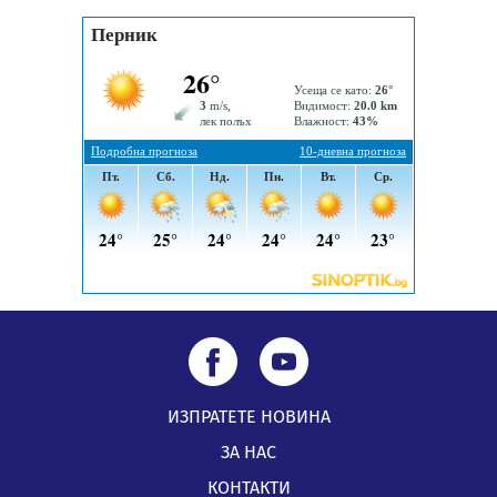
По-малко тежки катастрофи в Пернишко от
началото на годината
05.08.2026, 09:30
Здравният министър Катя Ивкова и депутата от
Перник Мартин Жлябинков обходиха здравни
заведения в Перник
05.08.2026, 09:06
ИЗПРАТЕТЕ НОВИНА
ЗА НАС
КОНТАКТИ