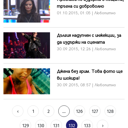
тръгна си доброволно
01.10.2015, 01:05 | Любопитно
Дългия надупчен с инжекции, за
да издържи на сцената
30.09.2015, 12:26 | Любопитно
Джена без грим. Това фото ще
ви шокира!
30.09.2015, 08:57 | Любопитно
‹
1
2
...
126
127
128
129
130
131
132
133
›