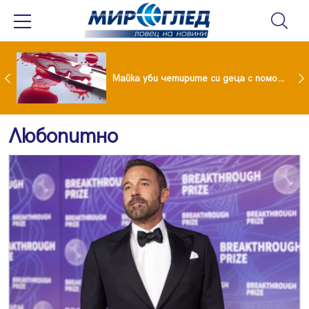
Проф.Кантарджиев: Пазете се от комарите и полово предаваните инфекции
Майка уби четирите си деца с помощта на баба им, след което се самоуби
Любопитно