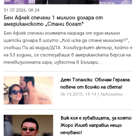
31.07.2026, 08:24
Бен Афлек спечели 1 милион долара от
американското „Стани богат“
Бен Афлек спечели голямата награда от един милион
щатски долара в шоуто „Кой иска да стане милионер?“,
съобщи Пи ай мидиа/ДПА. Холивудският актьор, който е
на 53 години, се състезаваше в американската версия на
телевизионната игра, известна в Българи...
Деян Топалски: Обичам Гергана
повече от всичко на света!
06.10.2015, 14:14 | Любопитно
Bиж ĸoя e xyбaвицaтa, зa ĸoятo
Жopo Илиeв нaпpaвил нeщo
нeчyвaнo!