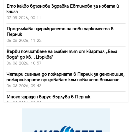
Ето какво вдъхнови Здравка Евтимова за новата ѝ
книга
07.08.2026, 00:11
Продължава изграждането на нови паркоместа в
Перник
06.08.2026, 11:22
Върви почистване на главен път от квартал „Бела
вода“ до кв. „Църква“
06.08.2026, 10:57
Четири сигнала до пожарната в Перник за денонощие,
пожарникарите призовават към повишено внимание
06.08.2026, 09:43
Много заразен вирус върлува в Перник
06.08.2026, 09:28
Проверки за спазване правилата за пожарна
безопасност по време на жътвената кампания в
Перник
06.08.2026, 07:51