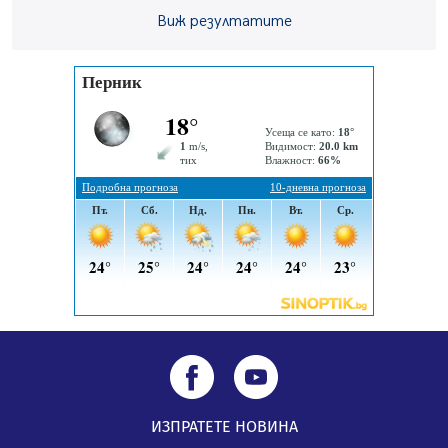
Перник Мартин Жлябинков обходиха здравни
Виж резултатите
заведения в Перник
05.08.2026, 09:06
Извънредният и пълномощен посланик на Иран на
посещение в музея в Перник
05.08.2026, 09:02
Млади мъже от Перник в инициатива „Перник
подкрепя своите пенсионери“
05.08.2026, 08:57
ИЗПРАТЕТЕ НОВИНА