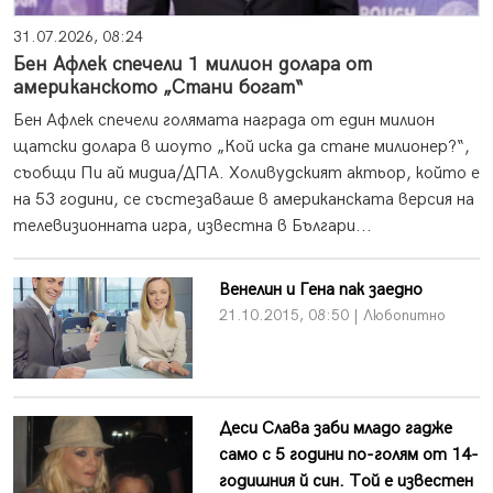
31.07.2026, 08:24
Бен Афлек спечели 1 милион долара от
американското „Стани богат“
Бен Афлек спечели голямата награда от един милион
щатски долара в шоуто „Кой иска да стане милионер?“,
съобщи Пи ай мидиа/ДПА. Холивудският актьор, който е
на 53 години, се състезаваше в американската версия на
телевизионната игра, известна в Българи...
Венелин и Гена пак заедно
21.10.2015, 08:50 | Любопитно
Деси Слава заби младо гадже
само с 5 години по-голям от 14-
годишния й син. Той е известен