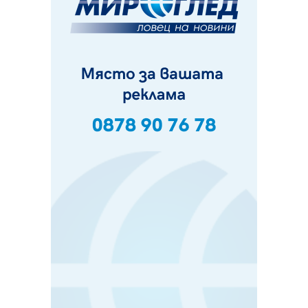
Ето какви забавления ще има през август в Перник
06.08.2026, 00:48
Пернишки експерт за фишинг измамите:
Проверявайте съмнителните линкове в bezopasno.net
05.08.2026, 15:42
На 95 години почина Лиляна Десова
05.08.2026, 15:18
Радев: Работи се активно за запазването на
средствата по Плана за справедлив преход за
въглищните райони
05.08.2026, 14:57
Звезди от световна сцена в Перник ще пеят на
Пернишката крепост
05.08.2026, 14:01
„Топлофикация Перник“ напредва с дигитализацията
на отчетния процес
05.08.2026, 11:48