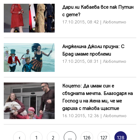
Дари ли Кабаева все пак Путин
с дете?
17.10.2015, 08:42 | Любопитно
Анджелина Джоли призна: С
Брад имаме проблеми
17.10.2015, 08:31 | Любопитно
Коцето: Да имам син е
сбъдната мечта. Благодаря на
Господ и на жена ми, че ме
дариха с такова щастие
16.10.2015, 12:36 | Любопитно
‹
1
2
...
126
127
128