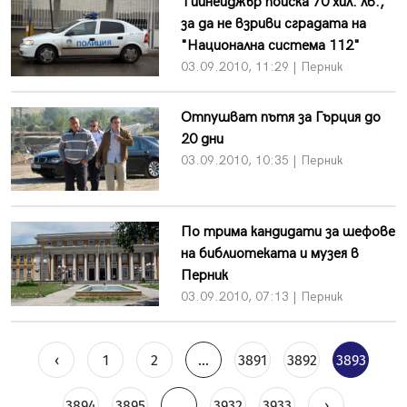
Тийнейджър поиска 70 хил. лв.,
за да не взриви сградата на
"Национална система 112"
03.09.2010, 11:29 | Перник
Отпушват пътя за Гърция до
20 дни
03.09.2010, 10:35 | Перник
По трима кандидати за шефове
на библиотеката и музея в
Перник
03.09.2010, 07:13 | Перник
‹
1
2
...
3891
3892
3893
3894
3895
...
3932
3933
›