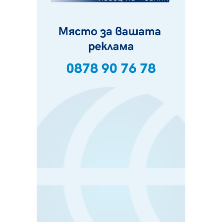
07.08.2026, 07:55
Ето какво вдъхнови Здравка Евтимова за новата ѝ
книга
07.08.2026, 00:11
Продължава изграждането на нови паркоместа в
Перник
06.08.2026, 11:22
Върви почистване на главен път от квартал „Бела
вода“ до кв. „Църква“
06.08.2026, 10:57
Четири сигнала до пожарната в Перник за денонощие,
пожарникарите призовават към повишено внимание
06.08.2026, 09:43
Много заразен вирус върлува в Перник
06.08.2026, 09:28
Проверки за спазване правилата за пожарна
безопасност по време на жътвената кампания в