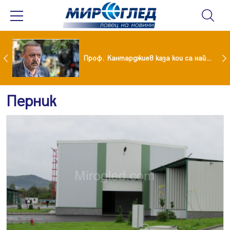
Учени: Земята се затопля с рекордни темпове
Проф. Кантарджиев каза кои са най-застрашени от западно нилска треска
Перник