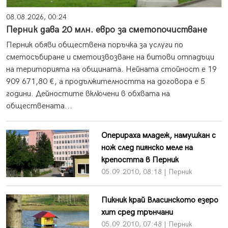
08.08.2026, 00:24
Перник дава 20 млн. евро за сметопочистване
Перник обяви обществена поръчка за услуги по
сметосъбиране и сметоизвозване на битови отпадъци
на територията на общината. Нейната стойност е 19
909 671,80 €, а продължителността на договора е 5
години. Дейностите включени в обхвата на
обществената...
Оперираха младеж, намушкан с
нож след пиянско меле на
крепостта в Перник
05.09.2010, 08:18 | Перник
Пикник край Власинското езеро
хит сред трънчани
05.09.2010, 07:48 | Перник