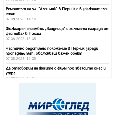
Ремонтът на ул. "Ален мак" в Перник е в заключителен
етап
07.08.2026, 14:10
Фолклорен ансамбъл „Кладница“ с голямата награда от
фестивал в Полша
07.08.2026, 13:05
Частично бедствено положение в Перник заради
пропаднал път, обслужващ важен обект
07.08.2026, 12:05
Да отговорим на жегите с филм под звездите днес и
утре
07.08.2026, 10:21
Първите крачки в помощ на пенсионерите в Перник,
вече са факт
07.08.2026, 09:18
Пак ограничават камионите по магистралите в петък
и неделя. Ето обходните маршрути