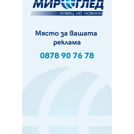
Пак ограничават камионите по магистралите в петък
и неделя. Ето обходните маршрути
07.08.2026, 07:55
Ето какво вдъхнови Здравка Евтимова за новата ѝ
книга
07.08.2026, 00:11
Продължава изграждането на нови паркоместа в
Перник
06.08.2026, 11:22
Върви почистване на главен път от квартал „Бела
вода“ до кв. „Църква“
06.08.2026, 10:57
Четири сигнала до пожарната в Перник за денонощие,
пожарникарите призовават към повишено внимание
06.08.2026, 09:43
Много заразен вирус върлува в Перник
06.08.2026, 09:28