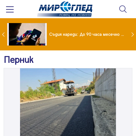
Майка уби четирите си деца с помощта на баба им, след което се самоуби
Съдия нареди: До 90 часа месечно във фейсбук и инстаграм за непълнолетни
Перник