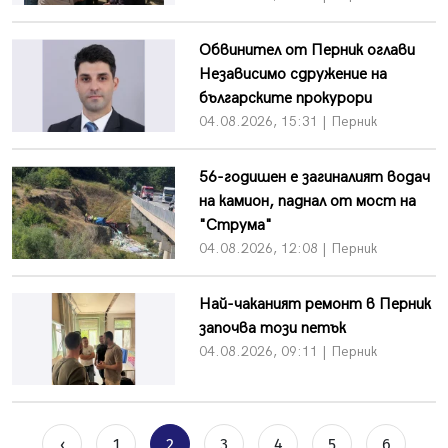
Обвинител от Перник оглави
Независимо сдружение на
българските прокурори
04.08.2026, 15:31 | Перник
56-годишен е загиналият водач
на камион, паднал от мост на
"Струма"
04.08.2026, 12:08 | Перник
Най-чаканият ремонт в Перник
започва този петък
04.08.2026, 09:11 | Перник
‹
1
2
3
4
5
6