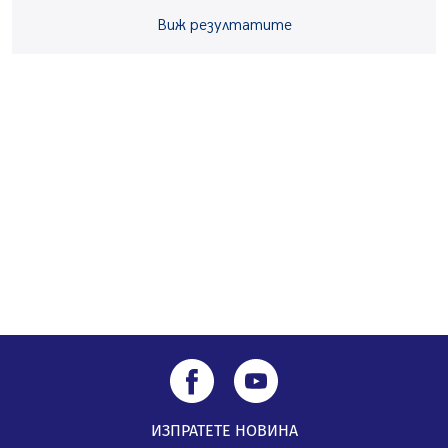
Виж резултатите
„Топлофикация Перник“ напредва с дигитализацията
на отчетния процес
05.08.2026, 11:48
Радев: Работи се усилено за спасяване на средствата
по Плана за справедлив преход за Стара Загора,
Кюстендил и Перник
05.08.2026, 11:34
ИЗПРАТЕТЕ НОВИНА