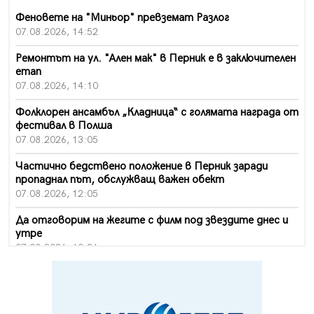
Феновете на "Миньор" превземат Разлог
07.08.2026, 14:52
Ремонтът на ул. "Ален мак" в Перник е в заключителен
етап
07.08.2026, 14:10
Фолклорен ансамбъл „Кладница“ с голямата награда от
фестивал в Полша
07.08.2026, 13:05
Частично бедствено положение в Перник заради
пропаднал път, обслужващ важен обект
07.08.2026, 12:05
Да отговорим на жегите с филм под звездите днес и
утре
07.08.2026, 10:21
Първите крачки в помощ на пенсионерите в Перник,
вече са факт
07.08.2026, 09:18