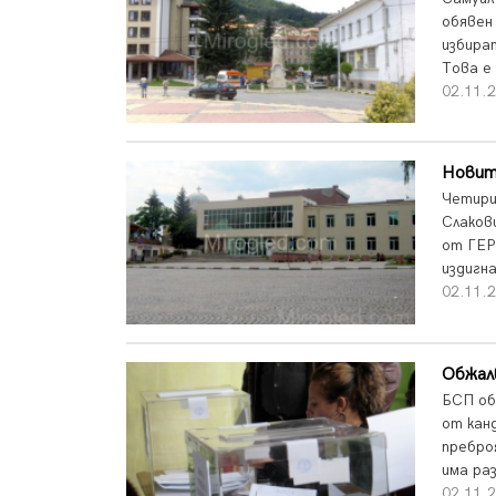
обявен
избира
Това е
02.11.2
Новит
Четири
Слаков
от ГЕР
издигна
02.11.2
Обжал
БСП об
от кан
пребро
има ра
02.11.2