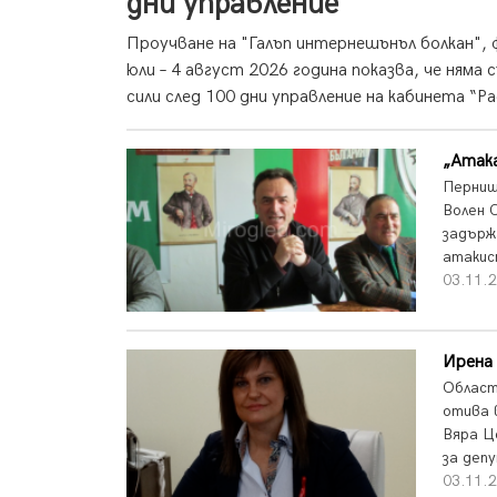
дни управление
Проучване на "Галъп интернешънъл болкан", 
юли – 4 август 2026 година показва, че ням
сили след 100 дни управление на кабинета “Ра
„Атака
Перниш
Волен 
задърж
атакис
03.11.2
Ирена
Област
отива 
Вяра Ц
за деп
03.11.2