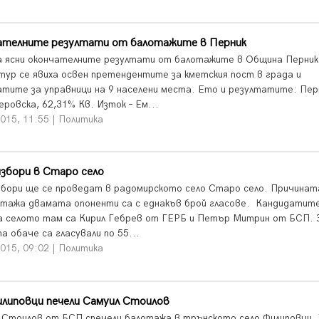
ателните резултати от балотажите в Перник
а ясни окончателните резултати от балотажите в Община Перник
тур се явиха освен претендентите за кметския пост в града и
атите за управници на 9 населени места. Ето и резултатите: Перн
ровска, 62,31% Кв. Изток – Ем...
015, 11:55 | Политика
збори в Старо село
збори ще се проведат в радомирското село Старо село. Причината
отажа двамата опоненти са с еднакъв брой гласове. Кандидатите
а селото там са Кирил Гебрев от ГЕРБ и Петър Митрин от БСП. 
 обаче са гласували по 55...
015, 09:02 | Политика
илиповци печели Самуил Стоилов
 Стоилов от БСП спечели балотажа в трънското село Филиповци. 