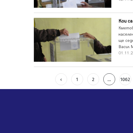
Кои са
Кметов
населе
ще сед
Васил М
01.11.2
‹
1
2
...
1062