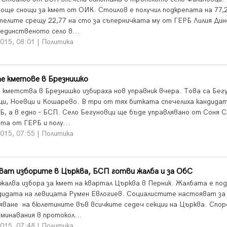
 още снощи за кмет от ОИК. Стоилов е получил подкрепата на 77
телите срещу 22,77 на сто за съперничката му от ГЕРБ Лилия Дин
 единственото село в...
015, 08:01 | Политика
е кметове в Брезнишко
 кметства в Брезнишко избираха нов управник вчера. Това са Бег
ци, Ноевци и Кошарево. В три от тях битката спечелиха кандида
Б, а в едно – БСП. Село Бегуновци ще бъде управлявано от Соня С
та от ГЕРБ и полу...
015, 07:55 | Политика
ват изборите в Църква, БСП готви жалба и за ОбС
жалва избора за кмет на квартал Църква в Перник. Жалбата е по
дидата на левицата Румен Евлогиев. Социалистите настояват за
яване на бюлетините във всичките седеч секции на Църква. Спор
зминавания в протокол...
015, 07:48 | Политика