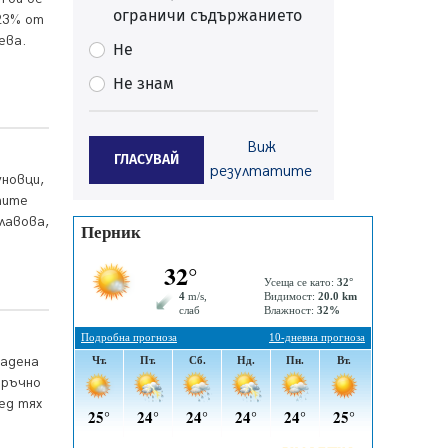
ограничи съдържанието
Перник
,23% от
05.08.2026, 11:34
ева.
Не
Вече няма чакащи с години за
Не знам
присъединяване към мрежата на
„ВиК“ в Перник
05.08.2026, 11:22
Виж
ГЛАСУВАЙ
След сигнали: Санкции за шумни
резултатите
уновци,
младежи и предупреждения
тите
заради тормоз над жена в
лавова,
Перник
05.08.2026, 10:03
Непълнолетни с електрически
тротинетки санкционирани при
нощна проверка в Перник
05.08.2026, 10:00
дадена
По-малко тежки катастрофи в
 ръчно
Пернишко от началото на
ед тях
годината
05.08.2026, 09:30