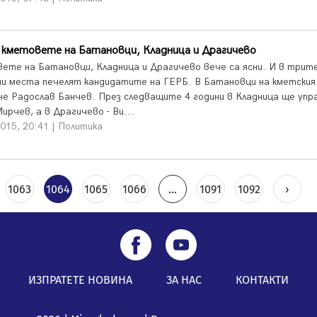
 кметовете на Батановци, Кладница и Драгичево
ете на Батановци, Кладница и Драгичево вече са ясни. И в трит
ни места печелят кандидатите на ГЕРБ. В Батановци на кметския
не Радослав Банчев. През следващите 4 години в Кладница ще упр
ирчев, а в Драгичево - Ви...
015, 20:41 | Политика
1063
1064
1065
1066
...
1091
1092
›
ИЗПРАТЕТЕ НОВИНА
ЗА НАС
КОНТАКТИ