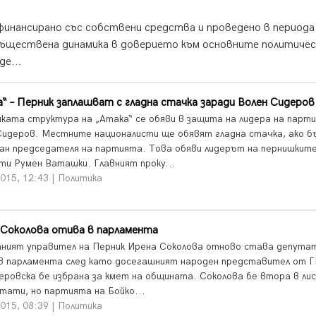
финансирано със собствени средства и проведено в периода
а съществена динамика в доверието към основните политичес
де...
“ – Перник заплашват с гладна стачка заради Волен Сидеров
ката структура на „Атака“ се обяви в защита на лидера на парт
Сидеров. Местните националисти ще обявят гладна стачка, ако б
ан председателя на партията. Това обяви лидерът на пернишкит
ти Румен Ваташки. Главният проку...
015, 12:43 | Политика
 Соколова отива в парламента
ният управител на Перник Ирена Соколова отново става депутат
в парламента след като досегашният народен представител от 
еровска бе избрана за кмет на общината. Соколова бе втора в л
утати, но партията на Бойко...
015, 08:39 | Политика