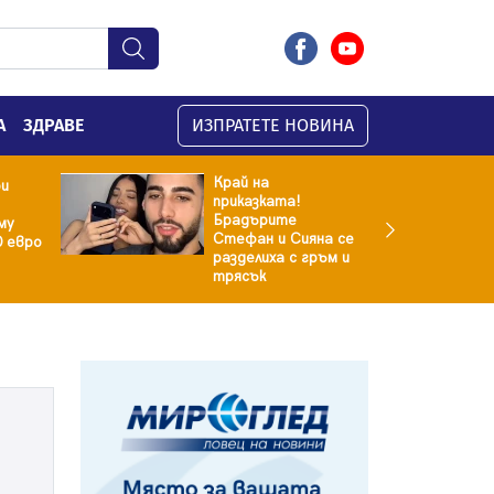
А
ЗДРАВЕ
ИЗПРАТЕТЕ НОВИНА
Край на
ри
приказката!
Брадърите
му
Стефан и Сияна се
0 евро
разделиха с гръм и
трясък