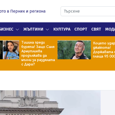
ото в Перник и региона
БИЗНЕС
ЖЪЛТИНИ
КУЛТУРА
СПОРТ
СВЯТ
МОД
Тишина преди
Коцето уда
бурята! Защо Саня
джакпота!
Армутлиева
Държавата 
продължава да
плаща 95 00
мълчи за раздялата
с Дара?