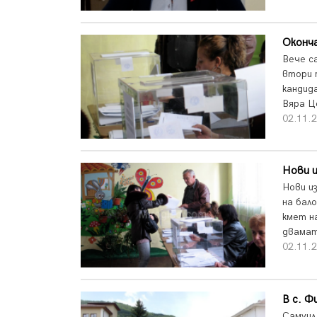
Оконч
Вече с
втори 
кандид
Вяра Це
02.11.2
Нови и
Нови и
на бал
кмет н
двамата
02.11.2
В с. Ф
Самуил