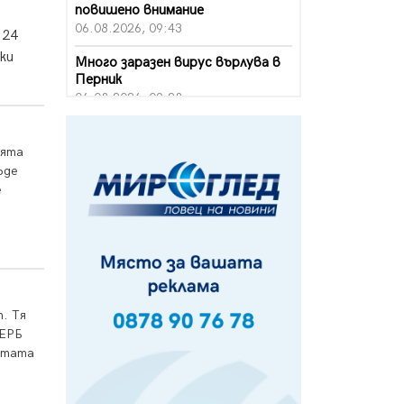
повишено внимание
06.08.2026, 09:43
 24
ки
Много заразен вирус върлува в
Перник
06.08.2026, 09:28
Проверки за спазване правилата
за пожарна безопасност по
ията
време на жътвената кампания в
ъде
Перник
е
06.08.2026, 07:51
Ето какви забавления ще има
през август в Перник
06.08.2026, 00:48
Пернишки експерт за фишинг
. Тя
измамите: Проверявайте
ГЕРБ
съмнителните линкове в
истата
bezopasno.net
05.08.2026, 15:42