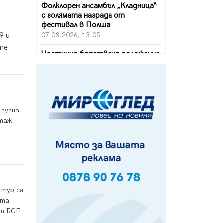
Фолклорен ансамбъл „Кладница“
с голямата награда от
фестивал в Полша
07.08.2026, 13:05
9 и
ите
Частично бедствено положение
в Перник заради пропаднал път,
обслужващ важен обект
07.08.2026, 12:05
Да отговорим на жегите с филм
 пусна
под звездите днес и утре
отаж
07.08.2026, 10:21
Първите крачки в помощ на
пенсионерите в Перник, вече са
факт
07.08.2026, 09:18
Пак ограничават камионите по
 тур са
магистралите в петък и неделя.
ата
Ето обходните маршрути
от БСП
07.08.2026, 07:55