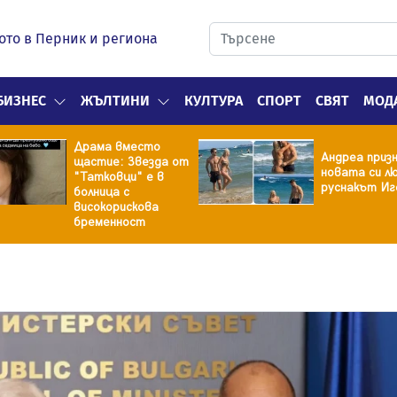
ото в Перник и региона
БИЗНЕС
ЖЪЛТИНИ
КУЛТУРА
СПОРТ
СВЯТ
МОД
Драма вместо
Андреа призн
щастие: Звезда от
новата си лю
"Татковци" е в
руснакът Иг
болница с
високорискова
бременност