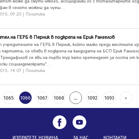
атът може да смути някого, асоциирайки го с тоталитарните год
фан в селото можеш да чуеш...
015, 09:20 | Политика
тел на ГЕРБ в Перник в подкрепа на Ерик Рангелов
т учредителите на ГЕРБ в Перник, който малко преди местните из
а партията, се обяви в подкрепа на кандидата на БСП Ерик Рангел
Трендафилов се яви на първи тур като претендент за поста от к
рски социалдемократи“...
015, 14:07 | Политика
1065
1066
1067
1068
...
1092
1093
›
ИЗПРАТЕТЕ НОВИНА
ЗА НАС
КОНТАКТИ