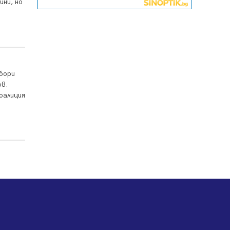
ини, но
въглищните райони
05.08.2026, 14:57
Звезди от световна сцена в
Перник ще пеят на Пернишката
крепост
05.08.2026, 14:01
бори
ов.
„Топлофикация Перник“
напредва с дигитализацията на
оалиция
отчетния процес
05.08.2026, 11:48