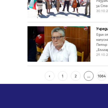
Резулт
за Сте
30.10.2
Учреди
Един о
напусн
Петър 
„Бълга
29.10.2
‹
1
2
...
1064