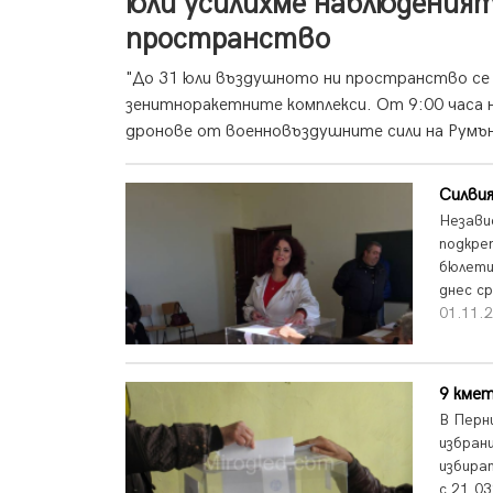
юли усилихме наблюденият
пространство
"До 31 юли въздушното ни пространство се
зенитноракетните комплекси. От 9:00 часа н
дронове от военновъздушните сили на Румъни
Силвия
Незави
подкреп
бюлети
днес с
01.11.2
9 кме
В Перн
избран
избира
с 21.0