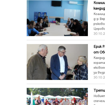
Коалиц
кандид
Коалиц
д-р Вя
ръково
Церовс
30.10.2
Ерик Р
от Об
Кандид
хората 
ексвое
за възр
30.10.2
Трети
Новият
спечел