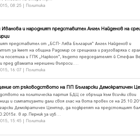
015, 08:25 | Политика
 Иванова и народният представител Ангел Найденов на сре
ирци
ият представител от „БСП- Лява България“ Ангел Найденов и
атът за кмет на община Радомир се срещнаха и разговаряха с гра
а посетиха и ГПК „Наркооп“, където председателят й Стефан В
и пред двамата нерешени въпроси....
015, 16:07 | Политика
ение от ръководството на ПП Български Демократичен Ц
дството на политическа партия БДЦ се обръща към всички свои
ици и симпатизанти дали своя глас на вота провел се на 25.10.201
гарски Демократичен Център, да подкрепят на предстоящият ба
0.2015г. в гр.Перник за изб...
015, 15:45 | Политика