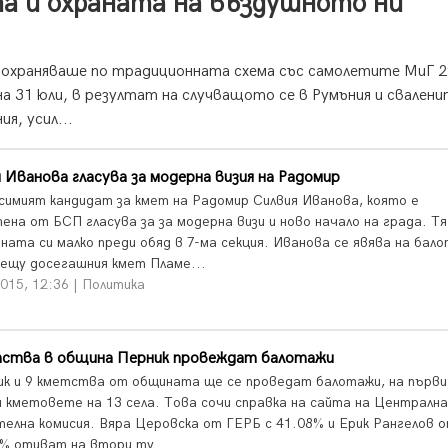
а и охраната на въздушното ни
 охраняваше по традиционната схема със самолетите МиГ 2
а 31 юли, в резултат на случващото се в Румъния и свален
я, усил...
 Иванова гласува за модерна визия на Радомир
симият кандидат за кмет на Радомир Силвия Иванова, която е
ена от БСП гласува за за модерна визи и ново начало на града. Тя
ната си малко преди обяд в 7-ма секция. Иванова се явява на бал
рещу досегашния кмет Пламе...
015, 12:36 | Политика
тства в община Перник провеждат балотажи
ик и 9 кметства от общината ще се проведат балотажи, на първи
и кметовете на 13 села. Това сочи справка на сайта на Централн
телна комисия. Вяра Церовска от ГЕРБ с 41.08% и Ерик Рангелов 
3% отиват на втори ту...