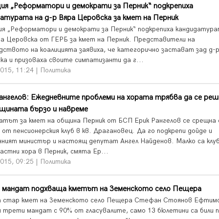
ия „Реформатори и демократи за Перник“ подкрепиха
атурата на д-р Вяра Церовска за кмет на Перник
ия „Реформатори и демократи за Перник“ подкрепиха кандидатура
ра Церовска от ГЕРБ за кмет на Перник. Представители на
дството на коалицията заявиха, че категорично застават зад д-
ка и призоваха своите симпатизанти да г...
015, 11:24 | Политика
ангелов: Ежедневните проблеми на хората трябва да се ре
щината бързо и навреме
атът за кмет на община Перник от БСП Ерик Рангелов се срещна 
от пенсионерския клуб в кв. Драгановец. Да го подкрепи дойде и
нният министър и настоящ депутат Ангел Найденов. Малко са кл
астни хора в Перник, смята Ер...
015, 09:25 | Политика
 мандат подхваща кметът на Земенското село Пещера
 стар кмет на Земенското село Пещера Стефан Стоянов Ефтим
и трети мандат с 90% от гласувалите, само 13 бюлетини са били п