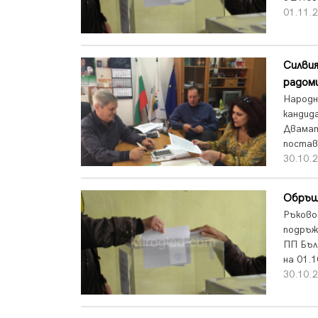
01.11.2
Силвия
радом
Народн
кандид
Двамат
постав
30.10.2
Обръщ
Ръково
подръжн
ПП Бъл
на 01.1
30.10.2