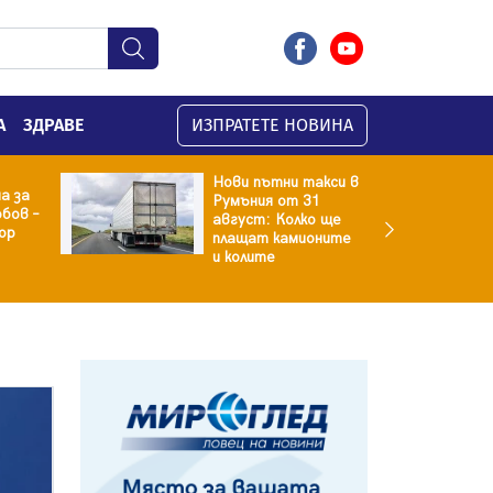
А
ЗДРАВЕ
ИЗПРАТЕТЕ НОВИНА
Нови пътни такси в
а за
Румъния от 31
бов –
август: Колко ще
ор
плащат камионите
и колите