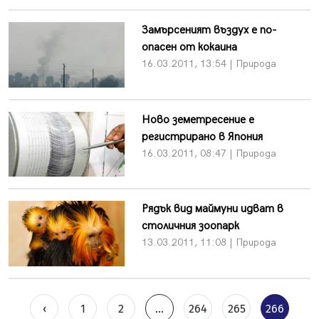
Замърсеният въздух е по-
опасен от кокаина
16.03.2011, 13:54 | Природа
Ново земетресение е
регистрирано в Япония
16.03.2011, 08:47 | Природа
Рядък вид маймуни идват в
столичния зоопарк
13.03.2011, 11:08 | Природа
‹
1
2
...
264
265
266