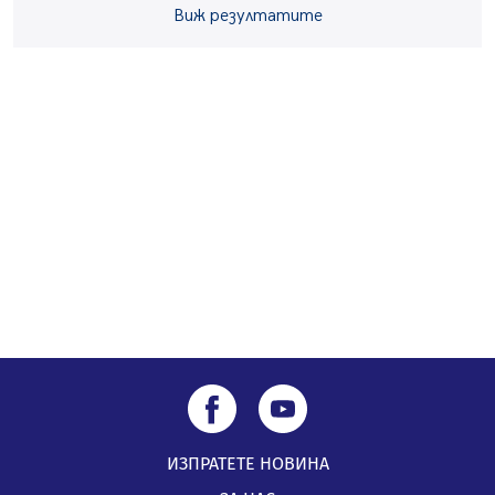
Виж резултатите
заведения в Перник
05.08.2026, 09:06
Извънредният и пълномощен посланик на Иран на
посещение в музея в Перник
05.08.2026, 09:02
Млади мъже от Перник в инициатива „Перник
подкрепя своите пенсионери“
05.08.2026, 08:57
ИЗПРАТЕТЕ НОВИНА