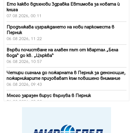
Ето какво вдъхнови Здравка Евтимова за новата ѝ
книга
07.08.2026, 00:11
Продължава изграждането на нови паркоместа в
Перник
06.08.2026, 11:22
Върви почистване на главен път от квартал „Бела
вода“ до кв. „Църква“
06.08.2026, 10:57
Четири сигнала до пожарната в Перник за денонощие,
пожарникарите призовават към повишено внимание
06.08.2026, 09:43
Много заразен вирус върлува в Перник
06.08.2026, 09:28
Проверки за спазване правилата за пожарна
безопасност по време на жътвената кампания в
Перник
06.08.2026, 07:51