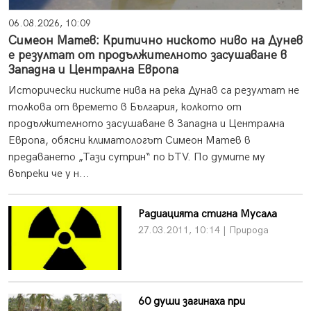
06.08.2026, 10:09
Симеон Матев: Критично ниското ниво на Дунев
е резултат от продължителното засушаване в
Западна и Централна Европа
Исторически ниските нива на река Дунав са резултат не
толкова от времето в България, колкото от
продължителното засушаване в Западна и Централна
Европа, обясни климатологът Симеон Матев в
предаването „Тази сутрин“ по bTV. По думите му
въпреки че у н...
Радиацията стигна Мусала
27.03.2011, 10:14 | Природа
60 души загинаха при