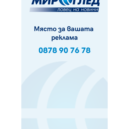
Ето какви забавления ще има през август в Перник
06.08.2026, 00:48
Пернишки експерт за фишинг измамите:
Проверявайте съмнителните линкове в bezopasno.net
05.08.2026, 15:42
На 95 години почина Лиляна Десова
05.08.2026, 15:18
Радев: Работи се активно за запазването на
средствата по Плана за справедлив преход за
въглищните райони
05.08.2026, 14:57
Звезди от световна сцена в Перник ще пеят на
Пернишката крепост
05.08.2026, 14:01
„Топлофикация Перник“ напредва с дигитализацията
на отчетния процес
05.08.2026, 11:48