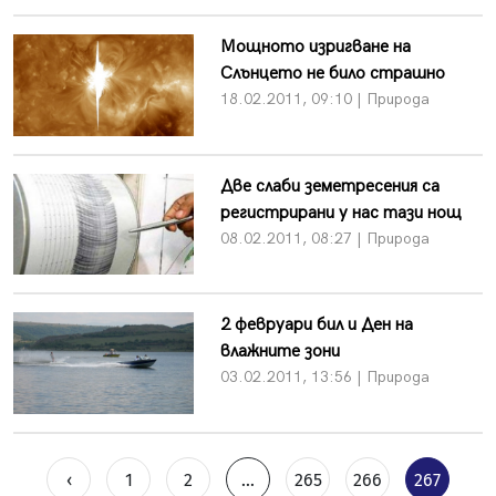
Мощното изригване на
Слънцето не било страшно
18.02.2011, 09:10 | Природа
Две слаби земетресения са
регистрирани у нас тази нощ
08.02.2011, 08:27 | Природа
2 февруари бил и Ден на
влажните зони
03.02.2011, 13:56 | Природа
‹
1
2
...
265
266
267