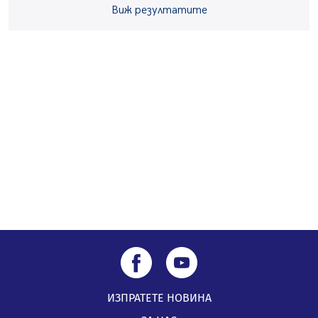
Виж резултатите
посещение в музея в Перник
05.08.2026, 09:02
Млади мъже от Перник в инициатива „Перник
подкрепя своите пенсионери“
05.08.2026, 08:57
5 случая на хепатит от началото на юли до сега в
Перник
05.08.2026, 00:32
ИЗПРАТЕТЕ НОВИНА