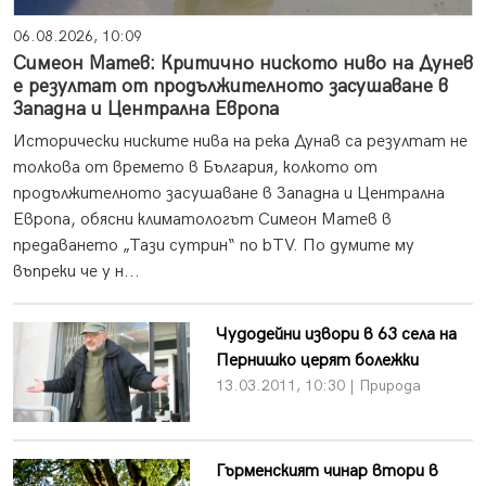
06.08.2026, 10:09
Симеон Матев: Критично ниското ниво на Дунев
е резултат от продължителното засушаване в
Западна и Централна Европа
Исторически ниските нива на река Дунав са резултат не
толкова от времето в България, колкото от
продължителното засушаване в Западна и Централна
Европа, обясни климатологът Симеон Матев в
предаването „Тази сутрин“ по bTV. По думите му
въпреки че у н...
Чудодейни извори в 63 села на
Пернишко церят болежки
13.03.2011, 10:30 | Природа
Гърменският чинар втори в