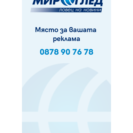
Пернишки експерт за фишинг измамите:
Проверявайте съмнителните линкове в bezopasno.net
05.08.2026, 15:42
На 95 години почина Лиляна Десова
05.08.2026, 15:18
Радев: Работи се активно за запазването на
средствата по Плана за справедлив преход за
въглищните райони
05.08.2026, 14:57
Звезди от световна сцена в Перник ще пеят на
Пернишката крепост
05.08.2026, 14:01
„Топлофикация Перник“ напредва с дигитализацията
на отчетния процес
05.08.2026, 11:48
Радев: Работи се усилено за спасяване на средствата
по Плана за справедлив преход за Стара Загора,
Кюстендил и Перник