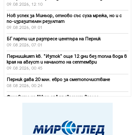
09.08.2026, 12:10
Нов успех за Миньор, отново със суха мрежа, но и с
по-изразителен резултат
09.08.2026, 09:01
БГ парти ще разтресе центъра на Перник
09.08.2026, 07:01
Пернишкият кв. "Изток" още 12 дни без топла вода в
края на август и началото на септември
09.08.2026, 00:45
Перник дава 20 млн. евро за сметопочистване
08.08.2026, 00:24
Феновете на "Миньор" превземат Разлог
07.08.2026, 14:52
Ремонтът на ул. "Ален мак" в Перник е в заключителен
етап
07.08.2026, 14:10