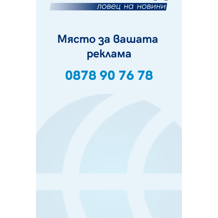
Фолклорен ансамбъл „Кладница“ с голямата награда от
фестивал в Полша
07.08.2026, 13:05
Частично бедствено положение в Перник заради
пропаднал път, обслужващ важен обект
07.08.2026, 12:05
Да отговорим на жегите с филм под звездите днес и
утре
07.08.2026, 10:21
Първите крачки в помощ на пенсионерите в Перник,
вече са факт
07.08.2026, 09:18
Пак ограничават камионите по магистралите в петък
и неделя. Ето обходните маршрути
07.08.2026, 07:55
Ето какво вдъхнови Здравка Евтимова за новата ѝ
книга
07.08.2026, 00:11