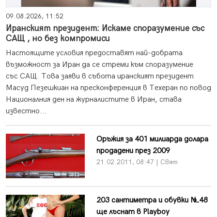
09.08.2026, 11:52
Иранският президент: Искаме споразумение със
САЩ , но без компромиси
Настоящите условия предоставят най-добрата
възможност за Иран да се стреми към споразумение
със САЩ. Това заяви в събота иранският президент
Масуд Пезешкиан на пресконференция в Техеран по повод
Националния ден на журналистите в Иран, става
известно...
Оръжия за 401 милиарда долара
продадени през 2009
21.02.2011, 08:47 | Свят
203 сантиметра и обувки №48
ще лъснат в Playboy