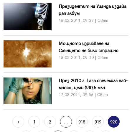
Президентът на Уганда издава
рап албум
18.02.2011, 09:39 | Свят
Мощното изригване на
Слънцето не било страшно
18.02.2011, 09:10 | Свят
През 2010 г. Гага спечелила най-
много, цели $30,5 млн.
17.02.2011, 09:56 | Свят
‹
1
2
...
918
919
920