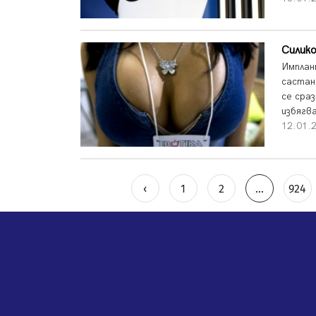
Силик
Имплан
састан
се сра
избягва
12.01.2
‹
1
2
...
924