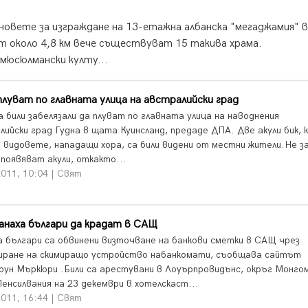
овете за изграждане на 13-етажна албанска "мегаджамия" в
от около 4,8 км вече съществуват 15 такива храма.
мюсюлмански култу...
плуват по главната улица на австралийски град
а били забелязали да плуват по главната улица на наводнения
лийски град Гудна в щата Куинсланд, предаде ДПА. Две акули бик, 
д видовете, нападащи хора, са били видени от местни жители.Не з
 появяват акули, откакто...
011, 10:04 | Свят
анаха българи да крадат в САЩ
 българи са обвинени визточване на банкови сметки в САЩ чрез
иране на скимиращо устройство набанкомати, съобщава сайтът
ун Мъркюри .Били са арестувани в Лоуърпровидънс, окръг Монгом
енсилвания на 23 декември в хотелскаст...
011, 16:44 | Свят