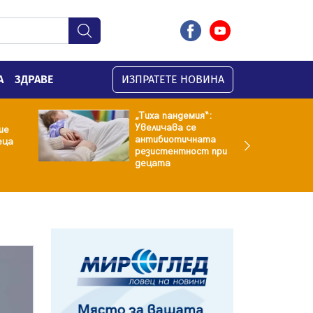
А
ЗДРАВЕ
ИЗПРАТЕТЕ НОВИНА
„Тиха пандемия“:
Увеличава се
ие
антибиотичната
еца
резистентност при
децата