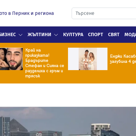
ото в Перник и региона
БИЗНЕС
ЖЪЛТИНИ
КУЛТУРА
СПОРТ
СВЯТ
МОД
Край на
приказката!
Енджи Касаб
Брадърите
загубила 4 д
Стефан и Сияна се
разделиха с гръм и
трясък