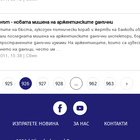
онът - новата мишена на аржентинските данъчни
тите на бюста, луксозен пътнически кораб и жертви на банкови о
али последната мишена на аржентинските данъчни инспектори, б
зпространените данъчни измами.На аржентинците, които са извес
нето на данъци, често им ...
011, 15:38 | Свят
925
926
927
928
...
962
963
›
ИЗПРАТЕТЕ НОВИНА
ЗА НАС
КОНТАКТИ