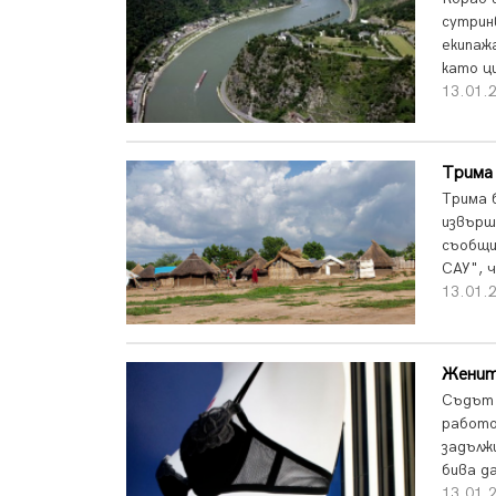
сутрин
екипажа
като ц
13.01.2
Трима 
Трима 
извърш
съобщи
САУ", 
13.01.2
Жените
Съдът 
работо
задълж
бива да
13.01.2