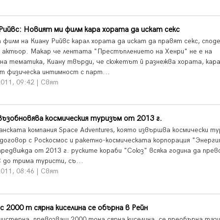
Рийвс: Новият ми филм кара хората да искат секс
 филм на Киану Рийвс карал хората да искат да правят секс, споде
 актьор. Макар че лентата "Престъплението на Хенри" не е на
лна тематика, Киану твърди, че сюжетът й разнежва хората, кара
ат физическа интимност с парт...
011, 09:42 | Свят
възобновява космическия туризъм от 2013 г.
анската компания Space Adventures, която извършва космически ту
 договор с Роскосмос и ракетно-космическата корпорация "Энерги
предвижда от 2013 г. руските кораби "Союз" всяка година да пре
 до трима туристи, съ...
011, 08:46 | Свят
с 2000 т сярна киселина се обърна в Рейн
цистерна, превозващ 2000 тона сярна киселина, се преобърна таз