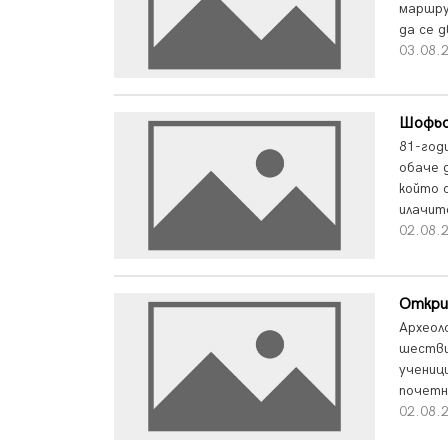
маршру
да се 
03.08.2
Шофьор
81-год
обаче 
който 
илачит
02.08.2
Откри
Археол
шестви
учениц
почетн
02.08.2