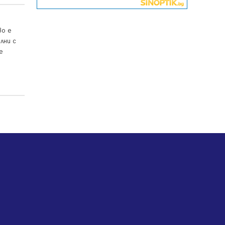
06.08.2026, 07:51
Ето какви забавления ще има
во е
през август в Перник
лни с
06.08.2026, 00:48
е
Пернишки експерт за фишинг
измамите: Проверявайте
съмнителните линкове в
bezopasno.net
05.08.2026, 15:42