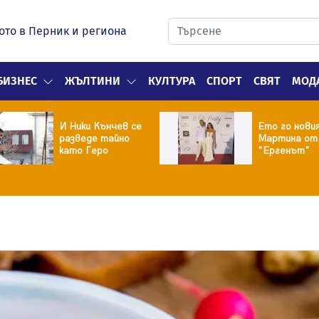
ото в Перник и региона
БИЗНЕС
ЖЪЛТИНИ
КУЛТУРА
СПОРТ
СВЯТ
МОД
И Ники Кънчев се
Ето го нови
разведе тайно
Мартина от
като Геро
"Ергенът"