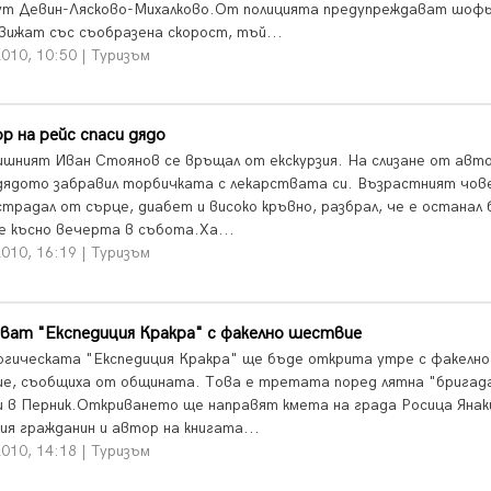
т Девин-Лясково-Михалково.От полицията предупреждават шоф
движат със съобразена скорост, тъй...
010, 10:50 | Туризъм
 на рейс спаси дядо
ишният Иван Стоянов се връщал от екскурзия. На слизане от авт
дядото забравил торбичката с лекарствата си. Възрастният чове
страдал от сърце, диабет и високо кръвно, разбрал, че е останал 
е късно вечерта в събота.Ха...
010, 16:19 | Туризъм
ват "Експедиция Кракра" с факелно шествие
огическата "Експедиция Кракра" ще бъде открита утре с факелно
е, съобщиха от общината. Това е третата поред лятна "бригада
и в Перник.Откриването ще направят кмета на града Росица Янак
ия гражданин и автор на книгата...
010, 14:18 | Туризъм