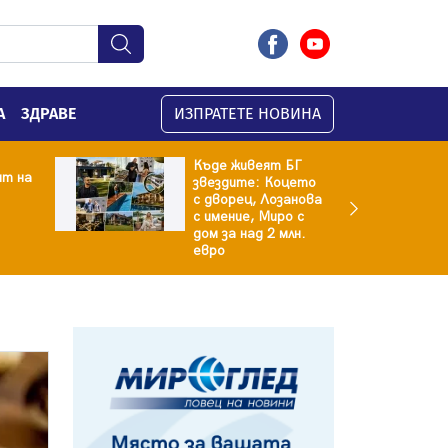
А
ЗДРАВЕ
ИЗПРАТЕТЕ НОВИНА
Къде живеят БГ
ят на
звездите: Коцето
с дворец, Лозанова
с имение, Миро с
дом за над 2 млн.
евро