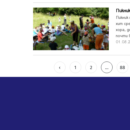
Пикник
Пикник
хит ср
хора, 
почти в
01.08.2
‹
1
2
...
88