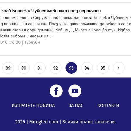
 край Боснек и Чуйпетлово хит сред перничани
 по поречието на Струма край пернишките села Боснек и Чуйпетло
ед перничани и софиянци. През уикендите поляните до реката са пъ
димящи скари и дори домашни любимци.„Много е красиво тук. Идвам
сяка събота и неделя ця...
010, 08:30 | Туризъм
89
90
91
92
93
94
95
›
ИЗПРАТЕТЕ НОВИНА
ЗА НАС
КОНТАКТИ
2026 | Mirogled.com | Всички права запазени.