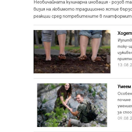
Необичайната кулинарна иновация - розов т
визия на любимото традиционно ястие бързо
реакции сред потребителите в платформите
Ходет
Изпитв
току-щ
изживе
приятн
13.08.2
Умеем 
Особен
почине
умение
за спо
09.08.2