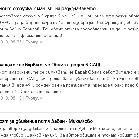
тът отпуска 2 млн. лв. на разузнаването
елството отпусна в сряда 2 млн. лв. на Националната разузнава
 (НРС), за да бъдат покрити "едни безобразия във Франция", обяви
рът Бойко Борисов. Той обаче отказа подробности, за да не разкр
ицирана информация, съобщав...
010, 08:35 | Туризъм
анците не вярват, че Обама е роден в САЩ
4 от американците се съмняват, че Барак Обама действително е 
иторията на САЩ, сочи допитване публикувано от Си Ен Ен по пов
зания вчера 49-и рожден ден на президента, предаде Франс прес.
ането 11% от анкетираните...
010, 08:16 | Туризъм
ят за движение пътя Девин - Михалково
е затворен за движение старият път Девин-Михалково, където
ажда язовир „Цанков камък”. За автомобилите е пуснат новият об