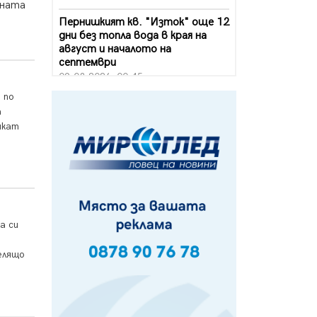
сната
Пернишкият кв. "Изток" още 12
дни без топла вода в края на
август и началото на
септември
09.08.2026, 00:45
 по
Перник дава 20 млн. евро за
а
сметопочистване
чкат
08.08.2026, 00:24
Феновете на "Миньор"
превземат Разлог
07.08.2026, 14:52
Ремонтът на ул. "Ален мак" в
а си
Перник е в заключителен етап
о
07.08.2026, 14:10
елящо
Фолклорен ансамбъл „Кладница“
с голямата награда от
фестивал в Полша
07.08.2026, 13:05