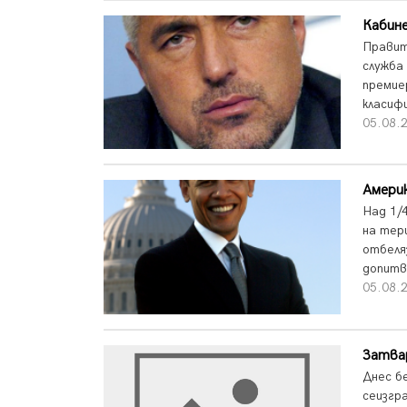
Кабине
Правит
служба
премие
класиф
05.08.2
Америк
Над 1/
на тер
отбеля
допитв
05.08.2
Затвар
Днес б
сеизгр