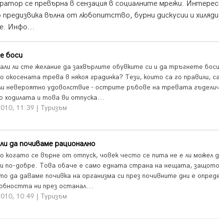
аратор се превърна в сензация в социалните мрежи. Интере
 предизвика вълна от любопитство, бурни дискусии и хиляди
. Инфо...
е боси
али ли сте желание да захвърлите обувките си и да тръгнете боси
о окосената трева в някоя градинка? Тези, които са го правили, с
ли невероятно удоволствие - острите ръбове на тревата гъдели
о ходилата и това ви отпуска...
010, 11:39 | Туризъм
ли да почиваме рационално
о когато се върне от отпуск, човек често се пита не е ли можел д
 и по-добре. Това обаче е само едната страна на нещата, защот
то да даваме почивка на организма си през почивните дни е опред
собността ни през останал...
010, 10:49 | Туризъм