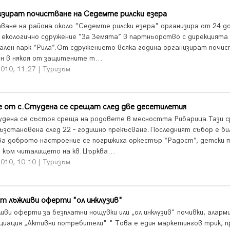
зират почистване на Седемте рилски езера
ване на района около "Седемте рилски езера" организира от 24 д
 екологично сдружение “За Земята” в партньорство с дирекцията
ален парк “Рила”.От сдружението всяка година организират почи
он в някоя от защитените т...
010, 11:27 | Туризъм
е от с.Студена се срещат след две десетилетия
удена се състоя среща на родовете в месността Рибарица.Тази 
ъзстановена след 22 – годишно прекъсване.Последният събор е би
За доброто настроение се погрижиха оркестър “Радост”, детски 
 към читалището на кв.Църква...
010, 10:10 | Туризъм
т лъжливи оферти "ол инклузив"
ливи оферти за безплатни нощувки или „ол инклузив" почивки, алар
циация „Активни потребители"." Това е един маркетингов трик, п