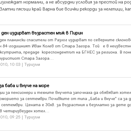
изглеждат нормални, а не абсурдни условия за престой на р
латни пясъци край Варна бие всички рекорди за нелепици, к
 ден издирват възрастен мъж в Пирин
ден планински спасители от Разлог издирват по северните склонов
н 84-годишният Иван Колев от Стара Загора. Той е в неизвест
ксутринта, предаде кореспондентът на БГНЕС за региона. В пон
туристиот Стара Загора...
010, 10:03 | Туризъм
 за баба и внуче на море
ии за пенсионери и техните внучета започнаха да обявяват хоте
оморието за септември.Почивките от типа „Баба и внуче“ са за 
5 септември. Цената е 30лв. за възрастния и безплатно за дете д
 в четиризвезден хотел...
010, 09:25 | Туризъм