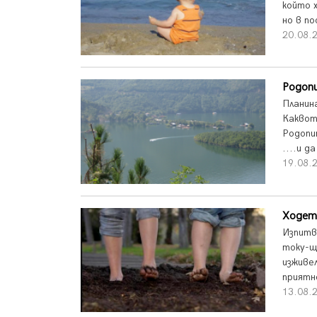
който х
но в по
20.08.2
Родопи
Планин
Каквот
Родопи
....и д
19.08.2
Ходет
Изпитв
току-щ
изживе
приятн
13.08.2