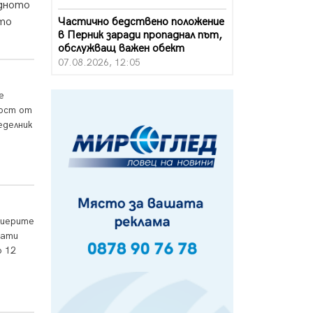
одното
Частично бедствено положение
ато
в Перник заради пропаднал път,
обслужващ важен обект
07.08.2026, 12:05
Да отговорим на жегите с филм
е
под звездите днес и утре
ност от
07.08.2026, 10:21
еделник
Първите крачки в помощ на
пенсионерите в Перник, вече са
факт
07.08.2026, 09:18
Пак ограничават камионите по
лиерите
магистралите в петък и неделя.
Ето обходните маршрути
дати
07.08.2026, 07:55
о 12
Ето какво вдъхнови Здравка
Евтимова за новата ѝ книга
07.08.2026, 00:11