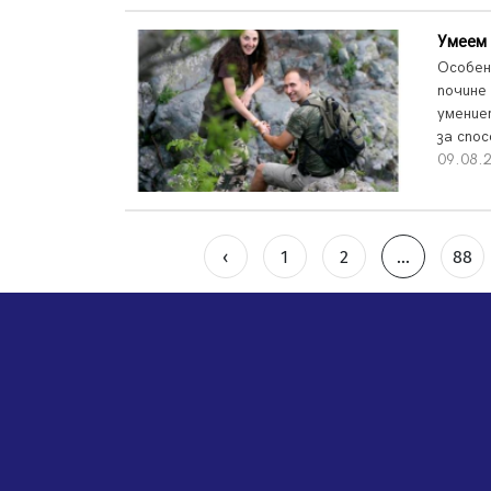
Умеем 
Особен
почине
умение
за спо
09.08.2
‹
1
2
...
88