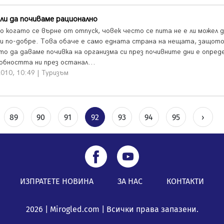
ли да почиваме рационално
о когато се върне от отпуск, човек често се пита не е ли можел д
 и по-добре. Това обаче е само едната страна на нещата, защот
то да даваме почивка на организма си през почивните дни е опред
собността ни през останал...
010, 10:49 | Туризъм
89
90
91
92
93
94
95
›
ИЗПРАТЕТЕ НОВИНА
ЗА НАС
КОНТАКТИ
2026 | Mirogled.com | Всички права запазени.