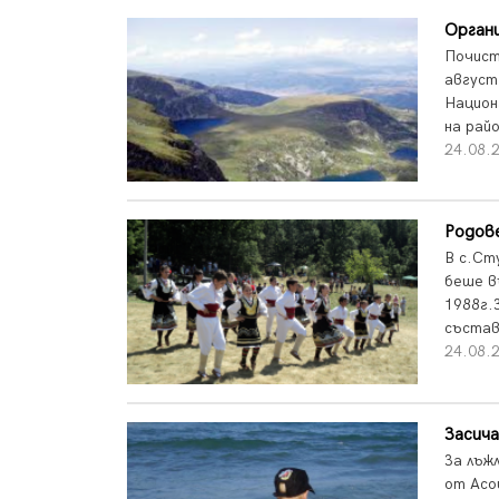
Органи
Почист
август
Национ
на рай
24.08.2
Родов
В с.Ст
беше в
1988г.
състав
24.08.2
Засича
За лъж
от Асо