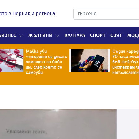
ото в Перник и региона
БИЗНЕС
ЖЪЛТИНИ
КУЛТУРА
СПОРТ
СВЯТ
МОД
Майка уби
Съдия наред
четирите си деца с
90 часа мес
помощта на баба
във фейсбук
им, след което се
инстаграм з
самоуби
непълнолетн