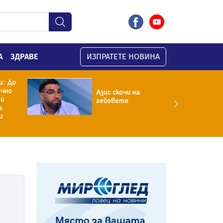
А
ЗДРАВЕ
ИЗПРАТЕТЕ НОВИНА
и: До
ечно
Азис скочи на
 и
гейовете
а
и