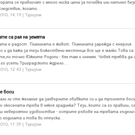
ората се привличат с много ниска цена за почивка или напълно без
следствие, когато...
010, 14:19 | Туризъм
те са рая на земята
ата е радост. Планината е живот. Планината зарежда с енергия.
о и да кажа за тези божествени местенца все ще е малко.Това са
те,по точно Южните Родопи - бях там и онемях. Човек трябва да 
а го усети.Триградското ждрело...
010, 12:43 | Туризъм
е боси
али ли сте желание да захвърлите обувките си и да тръгнете боси
о окосената трева в някоя градинка? Тези, които са го правили, с
ли невероятно удоволствие - острите ръбове на тревата гъдели
о ходилата и това ви отпуска...
010, 11:39 | Туризъм