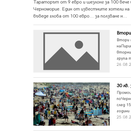
Тараторът от 9 евро и шезлонг за 100 вече 
Черноморие. Един от известните хотели на З
въведе глоба от 100 евро... за ползване н...
Втори
Втори 
наПири
вторни
група 
26.08.2
30 лв.
Промоц
поЧерн
след 1
години
25.08.2