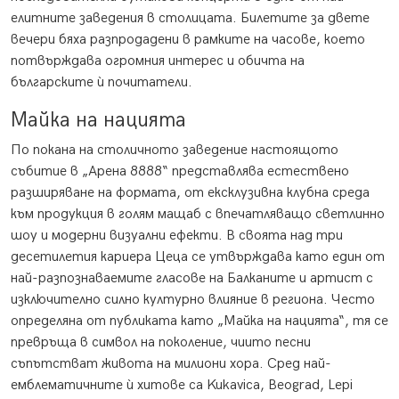
елитните заведения в столицата. Билетите за двете
вечери бяха разпродадени в рамките на часове, което
потвърждава огромния интерес и обичта на
българските ѝ почитатели.
Майка на нацията
По покана на столичното заведение настоящото
събитие в „Арена 8888“ представлява естествено
разширяване на формата, от ексклузивна клубна среда
към продукция в голям мащаб с впечатляващо светлинно
шоу и модерни визуални ефекти. В своята над три
десетилетия кариера Цеца се утвърждава като един от
най-разпознаваемите гласове на Балканите и артист с
изключително силно културно влияние в региона. Често
определяна от публиката като „Майка на нацията“, тя се
превръща в символ на поколение, чиито песни
съпътстват живота на милиони хора. Сред най-
емблематичните ѝ хитове са Kukavica, Beograd, Lepi