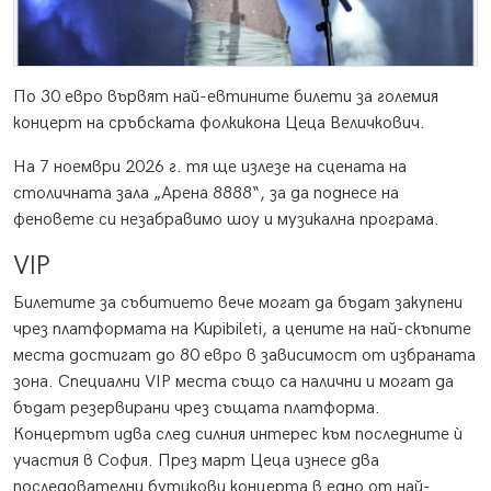
По 30 евро вървят най-евтините билети за големия
концерт на сръбската фолкикона Цеца Величкович.
На 7 ноември 2026 г. тя ще излезе на сцената на
столичната зала „Арена 8888“, за да поднесе на
феновете си незабравимо шоу и музикална програма.
VIP
Билетите за събитието вече могат да бъдат закупени
чрез платформата на Kupibileti, а цените на най-скъпите
места достигат до 80 евро в зависимост от избраната
зона. Специални VIP места също са налични и могат да
бъдат резервирани чрез същата платформа.
Концертът идва след силния интерес към последните ѝ
участия в София. През март Цеца изнесе два
последователни бутикови концерта в едно от най-