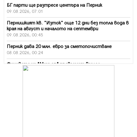
БГ парти ще разтресе центъра на Перник
09.08.2026, 07:01
Пернишкият кв. "Изток" още 12 дни без топла вода в
края на август и началото на септември
09.08.2026, 00:45
Перник дава 20 млн. евро за сметопочистване
08.08.2026, 00:24
Феновете на "Миньор" превземат Разлог
07.08.2026, 14:52
Ремонтът на ул. "Ален мак" в Перник е в заключителен
етап
07.08.2026, 14:10
Фолклорен ансамбъл „Кладница“ с голямата награда от
фестивал в Полша
07.08.2026, 13:05
Частично бедствено положение в Перник заради
пропаднал път, обслужващ важен обект