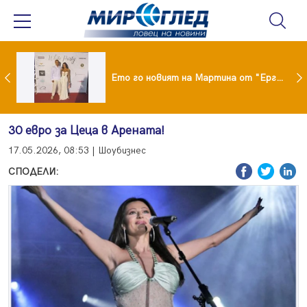
ики Кънчев се разведе тайно като Геро
Ето го новият на Мартина от "Ергенът"
30 евро за Цеца в Арената!
17.05.2026, 08:53 | Шоубизнес
СПОДЕЛИ: