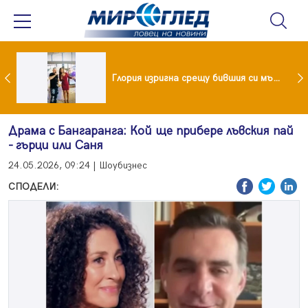
 и майка си построиха къща от 8000 стъклени бутилки
Глория изригна срещу бившия си мъж: Беше със 120-килограмова жена! Искаше бърза печалба...
Драма с Бангаранга: Кой ще прибере лъвския пай
- гърци или Саня
24.05.2026, 09:24 | Шоубизнес
СПОДЕЛИ: