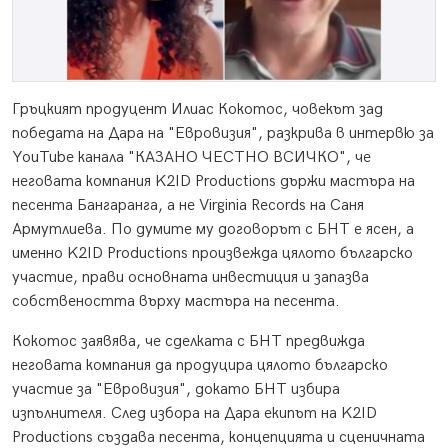
Гръцкият продуцент Илиас Кокотос, човекът зад
победата на Дара на "Евровизия", разкрива в интервю за
YouTube канала "КАЗАНО ЧЕСТНО ВСИЧКО", че
неговата компания K2ID Productions държи мастъра на
песента Бангаранга, а не Virginia Records на Саня
Армутлиева. По думите му договорът с БНТ е ясен, а
именно K2ID Productions произвежда цялото българско
участие, прави основната инвестиция и запазва
собствеността върху мастъра на песента.
Кокотос заявява, че сделката с БНТ предвижда
неговата компания да продуцира цялото българско
участие за "Евровизия", докато БНТ избира
изпълнителя. След избора на Дара екипът на K2ID
Productions създава песента, концепцията и сценичната