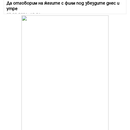
Да отговорим на жегите с филм под звездите днес и
утре
07.08.2026, 10:21
Първите крачки в помощ на пенсионерите в Перник,
вече са факт
07.08.2026, 09:18
Пак ограничават камионите по магистралите в петък
и неделя. Ето обходните маршрути
07.08.2026, 07:55
Ето какво вдъхнови Здравка Евтимова за новата ѝ
книга
07.08.2026, 00:11
Продължава изграждането на нови паркоместа в
Перник
06.08.2026, 11:22
Върви почистване на главен път от квартал „Бела
вода“ до кв. „Църква“
06.08.2026, 10:57