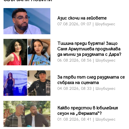
Азис скочи на гейовете
07.08.2026, 09:07 | Шоубизнес
Тишина преди бурята! Защо
Саня Армутлиева продължава
да мълчи за раздялата с Дара?
06.08.2026, 08:56 | Шоубизнес
За първи път след раздялата се
събраха на сцената
04.08.2026, 08:33 | Шоубизнес
Какво предстои в юбилейния
сезон на „Фермата“?
01.08.2026, 08:41 | Шоубизнес