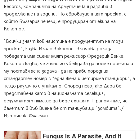
Records, компанията на Армутлиева я развива в
продължение на години. Но евровизионният проект, с
който България печели, е продуциран от екипа на
Кокотос.
"Всички знаят кой наистина е продуцентът на този
проект", казва Илиас Кокотос. Ключова роля за
победата има сценичният режисьор Фредерик Бенке.
Кокотос казва, че лично го убеждава да поеме проекта и
му поставя ясна задача - да не прави поредния
стандартен номер с "една жена и четирима танцьори", а
нещо различно и уникално. Според него, ако Дара бе
представена като в националната селекция,
резултатът нямаше да бъде същият. Припомянме, че
балетът й във Виена бе от танцуващи "зомбита"./
Източник: Флагман
Fungus Is A Parasite, And It