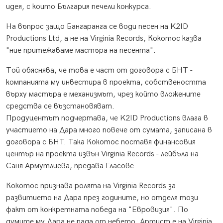
идея, с които България печели конкурса.
На въпрос защо Бангаранга се води песен на K2ID
Productions Ltd, а не на Virginia Records, Кокотос казва
"ние притежаваме мастъра на песента".
Той обяснява, че това е част от договора с БНТ -
компанията му инвестира в проекта, собствеността
върху мастъра е механизмът, чрез който вложените
средства се възстановяват.
Продуцентът подчертава, че K2ID Productions влага в
участието на Дара много повече от сумата, записана в
договора с БНТ. Така Кокотос поставя финансовия
център на проекта извън Virginia Records - лейбъла на
Саня Армутлиева, предава Гласове.
Кокотос признава ролята на Virginia Records за
развитието на Дара през годините, но отделя този
факт от конкретната победа на "Евровизия". По
думите му Дара не пада от небето. Артист е на Virginia