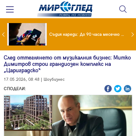
Майка уби четирите си деца с помощта на баба им, след което се самоуби
Съдия нареди: До 90 часа месечно във фейсбук и инстаграм за непълнолетни
След оттеглянето от музикалния бизнес: Митко
Димитров строи грандиозен комплекс на
„Цариградско“
17.05.2026, 08:48 | Шоубизнес
СПОДЕЛИ: