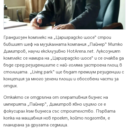
Грандиозен комплекс на „Цариградско шосе“ строи
бившият шеф на музикалната компания „Пайнер“ Митко
Димитров, научи ексклузивно HotArena.net. Луксозният
комплекс се намира на „Цариградско шосе“ и се очаква да
бъде сред резиденциите с най-голяма застроена площ в
столицата. „Living park“ ще бъдат премиум резиденции с
концепция за много зелени площи и обособени части за
отдих.
Откакто се отдръпна от оперативния бизнес на
империята „Пайнер“, Димитров явно изцяло се е
фокусирал към бизнеса със строителство. Първата
копка на мащабния нов проект, който подготвя, е
планирана за другата седмица.