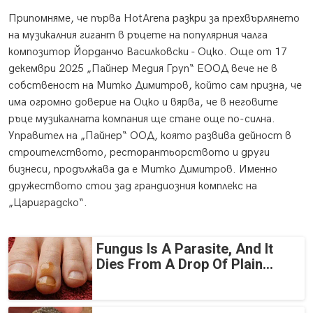
Припомняме, че първа HotArena разкри за прехвърлянето
на музикалния гигант в ръцете на популярния чалга
композитор Йорданчо Василковски - Оцко. Още от 17
декември 2025 „Пайнер Медия Груп“ ЕООД вече не в
собственост на Митко Димитров, който сам призна, че
има огромно доверие на Оцко и вярва, че в неговите
ръце музикалната компания ще стане още по-силна.
Управител на „Пайнер“ ООД, която развива дейност в
строителството, ресторантьорството и други
бизнеси, продължава да е Митко Димитров. Именно
дружеството стои зад грандиозния комплекс на
„Цариградско“.
Fungus Is A Parasite, And It
Dies From A Drop Of Plain...