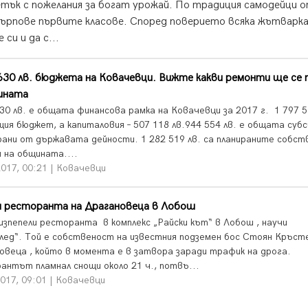
тък с пожелания за богат урожай. По традиция самодейци 
сърпове първите класове. Според поверието всяка жътварк
си и да с...
630 лв. бюджета на Ковачевци. Вижте какви ремонти ще се
ината
630 лв. е общата финансова рамка на Ковачевци за 2017 г. 1 797 5
щия бюджет, а капиталовия – 507 118 лв.944 554 лв. е общата субс
рани от държавата дейности. 1 282 519 лв. са планираните собст
и на общината....
017, 00:21 | Ковачевци
я ресторанта на Драгановеца в Лобош
изпепели ресторанта в комплекс „Райски кът“ в Лобош , научи
лед“. Той е собственост на известния подземен бос Стоян Кръсте
овеца , който в момента е в затвора заради трафик на дрога.
антът пламнал снощи около 21 ч., потвъ...
017, 09:01 | Ковачевци