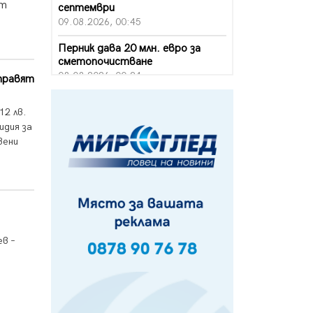
от
септември
а
09.08.2026, 00:45
Перник дава 20 млн. евро за
сметопочистване
08.08.2026, 00:24
 правят
Феновете на "Миньор"
12 лв.
превземат Разлог
идия за
07.08.2026, 14:52
вени
Ремонтът на ул. "Ален мак" в
Перник е в заключителен етап
07.08.2026, 14:10
Фолклорен ансамбъл „Кладница“
с голямата награда от
фестивал в Полша
в –
07.08.2026, 13:05
Частично бедствено положение
в Перник заради пропаднал път,
обслужващ важен обект