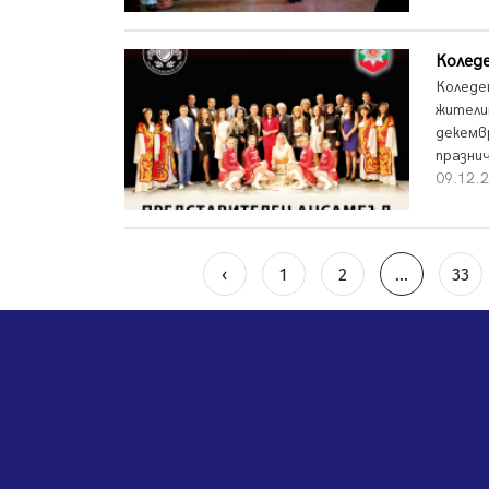
Коледе
Коледе
жители
декемв
празни
09.12.2
‹
1
2
...
33