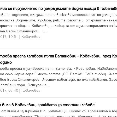
ява се пързалянето по замръзналите водни площи в Ковачев
ява се ходенето, пързалянето и всякакви мероприятия по заледен
ности на водоемите, язовира, реките, барите и откритите канал
рията на община Ковачевци, съобщиха от администрацията на к
та Васил Станимиров. Т...
017, 10:51 | Ковачевци
рова преспа затвори пътя Батановци – Ковачевци, през К
ходимо
рова преспа е затворила пътя Батонвци – Ковачевци. Навяванет
 на село Черна гора в местността „Св. Петка“. Това съобщи кме
вци Васил Станимиров. „Чистим навсякъде, но има навявания. Зас
едстващи хора. Осигурен е...
017, 09:40 | Ковачевци
 вила в Ковачевци, кражбата за стотици левове
 от къща е извършена в с. Ковачевци. Сигналът в полицията е по
от потърпевшата, 72-годишна столичанка. Жената заявила, че 