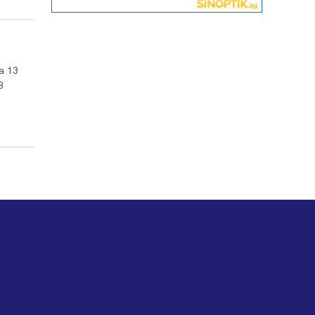
06.08.2026, 00:48
Пернишки експерт за фишинг
измамите: Проверявайте
съмнителните линкове в
а 13
bezopasno.net
В
05.08.2026, 15:42
На 95 години почина Лиляна
Десова
05.08.2026, 15:18