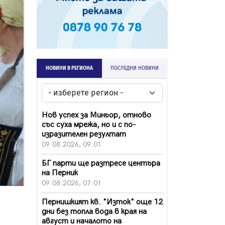
НОВИНИ В РЕГИОНА
ПОСЛЕДНИ НОВИНИ
Нов успех за Миньор, отново
със суха мрежа, но и с по-
изразителен резултат
09.08.2026, 09:01
БГ парти ще разтресе центъра
на Перник
09.08.2026, 07:01
Пернишкият кв. "Изток" още 12
дни без топла вода в края на
август и началото на