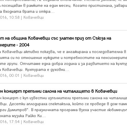
ил посещаван в рамките на един месец. Когато пристигнала, завари
а входната врата и откра...
016, 10:58 | Ковачевци
 на община Ковачевци със златен приз от Съюза на
нерите - 2004
 Ковачевци активно показва, че е ангажирана и последователна в
ията си по отношение нуждите и потребностите на пенсионерите
ите групи. Отчитаме една добра година и за развитието на култ
 Ковачевци. Културата е духовни...
016, 00:01 | Ковачевци
н концерт препълни салона на читалището в Ковачевци
н концерт с куп известни изпълнители препълни салона на читалищ
вци. Десетки аплодираха спектакъла, който се проведе в дом-пам
орги Димитров“. В празничната програма взеха участие любимецъ
рната музика Райко Ки...
016, 17:54 | Ковачевци