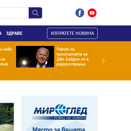
А
ЗДРАВЕ
ИЗПРАТЕТЕ НОВИНА
и нови
Ракът на
простатата на
 на
Джо Байдън се е
оток
разпространил