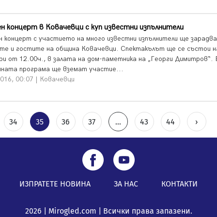
н концерт в Ковачевци с куп известни изпълнители
н концерт с участието на много известни изпълнители ще зарадва
те и гостите на община Ковачевци. Спектакълът ще се състои н
ри от 12.00ч., в залата на дом-паметника на „Георги Димитров“. 
чната програма ще вземат участие...
016, 00:07 | Ковачевци
34
35
36
37
...
43
44
›
ИЗПРАТЕТЕ НОВИНА
ЗА НАС
КОНТАКТИ
2026 | Mirogled.com | Всички права запазени.