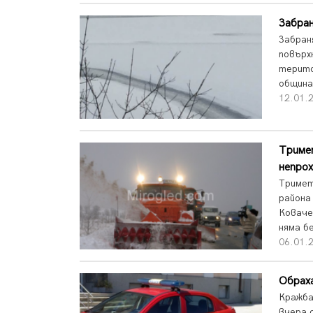
Забран
Забран
повърх
терито
община
12.01.2
Тримет
непро
Тримет
района
Коваче
няма б
06.01.2
Обраха
Кражба
вчера 