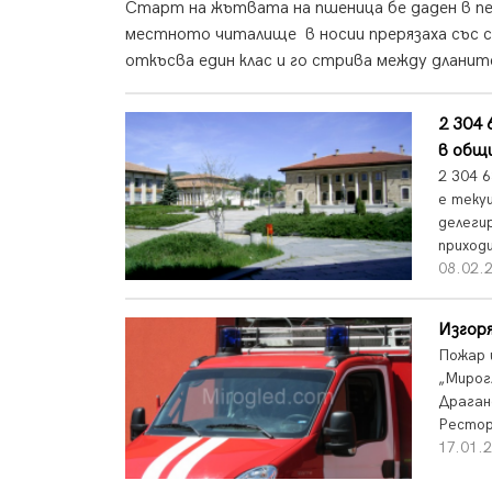
Старт на жътвата на пшеница бе даден в пе
местното читалище в носии прерязаха със 
откъсва един клас и го стрива между дланите 
2 304 
в общ
2 304 
е теку
делеги
приход
08.02.2
Изгор
Пожар 
„Мирог
Драган
Рестор
17.01.2