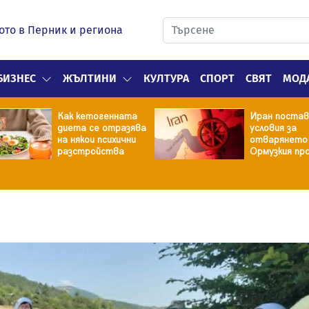
ото в Перник и региона
БИЗНЕС
ЖЪЛТИНИ
КУЛТУРА
СПОРТ
СВЯТ
МОД
Как кетогенната
Иран постав
диета се отразява
условия за
на някои психични
отварянето
разстройства
Ормузкия пр