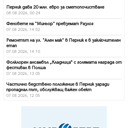
Перник дава 20 млн. евро за сметопочистване
08.08.2026, 00:24
Феновете на "Миньор" превземат Разлог
07.08.2026, 14:52
Ремонтът на ул. "Ален мак" в Перник е в заключителен
етап
07.08.2026, 14:10
Фолклорен ансамбъл „Кладница“ с голямата награда от
фестивал в Полша
07.08.2026, 13:05
Частично бедствено положение в Перник заради
пропаднал път, обслужващ важен обект
07.08.2026, 12:05
Да отговорим на жегите с филм под звездите днес и
утре
07.08.2026, 10:21