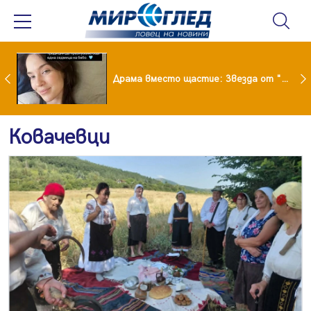
Лияна пропищя от изкуствения интелект
Драма вместо щастие: Звезда от "Татковци" е в болница с високорискова бременност
Ковачевци