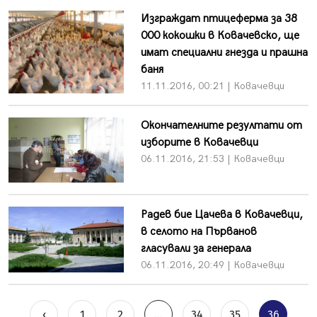
Изграждат птицеферма за 38
000 кокошки в Ковачевско, ще
имат специални гнезда и прашна
баня
11.11.2016, 00:21 | Ковачевци
Окончателните резултати от
изборите в Ковачевци
06.11.2016, 21:53 | Ковачевци
Радев бие Цачева в Ковачевци,
в селото на Първанов
гласували за генерала
06.11.2016, 20:49 | Ковачевци
‹
1
2
...
34
35
36