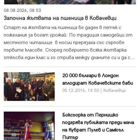
08.08.2026, 08:53
Започна жътвата на пшеница в Ковачевци
Старт на жътвата на пшеница бе даден в петък с
пожелания за богат урожай. По традиция самодейци от
местното читалище в носии прерязаха със сърпове
първите класове. Според поверието всяка жътварка
откъсва един клас и го стрива между дланите си и да с...
20 000 българи в Лондон
аплодират Ковачевските баби
05.12.2016, 14:50 | Ковачевци
Боксьорка от Пернишко
подгрява публиката преди мача
на Кубрат Пулев и Самюъл
Питър