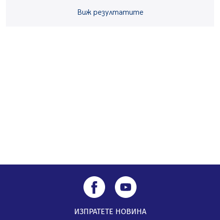
Звезди от световна сцена в Перник ще пеят на
Виж резултатите
Пернишката крепост
05.08.2026, 14:01
„Топлофикация Перник“ напредва с дигитализацията
на отчетния процес
05.08.2026, 11:48
ИЗПРАТЕТЕ НОВИНА