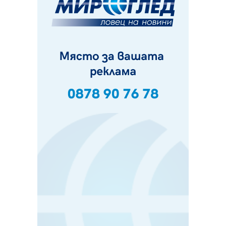
Първите крачки в помощ на пенсионерите в Перник,
вече са факт
07.08.2026, 09:18
Пак ограничават камионите по магистралите в петък
и неделя. Ето обходните маршрути
07.08.2026, 07:55
Ето какво вдъхнови Здравка Евтимова за новата ѝ
книга
07.08.2026, 00:11
Продължава изграждането на нови паркоместа в
Перник
06.08.2026, 11:22
Върви почистване на главен път от квартал „Бела
вода“ до кв. „Църква“
06.08.2026, 10:57
Четири сигнала до пожарната в Перник за денонощие,
пожарникарите призовават към повишено внимание
06.08.2026, 09:43