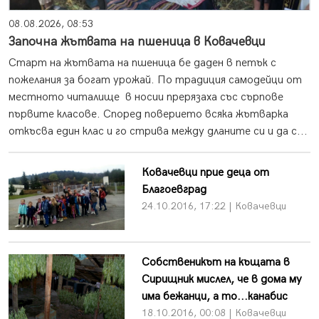
08.08.2026, 08:53
Започна жътвата на пшеница в Ковачевци
Старт на жътвата на пшеница бе даден в петък с
пожелания за богат урожай. По традиция самодейци от
местното читалище в носии прерязаха със сърпове
първите класове. Според поверието всяка жътварка
откъсва един клас и го стрива между дланите си и да с...
Ковачевци прие деца от
Благоевград
24.10.2016, 17:22 | Ковачевци
Собственикът на къщата в
Сирищник мислел, че в дома му
има бежанци, а то...канабис
18.10.2016, 00:08 | Ковачевци