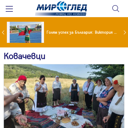
Когато всичко те дразни: тези трикове променят настроението за минути
Голям успех за България: Виктория Ангелова грабна световна титла в тройния скок
Ковачевци