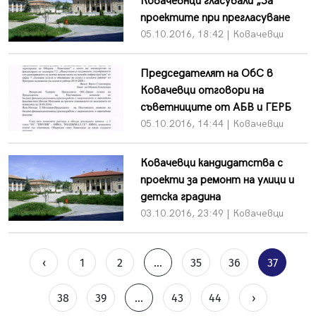
Ковачевнци гласували „За“
проектите при прегласуване
05.10.2016, 18:42 | Ковачевци
Председателят на ОбС в
Ковачевци отговори на
съветниците от АБВ и ГЕРБ
05.10.2016, 14:44 | Ковачевци
Ковачевци кандидатства с
проекти за ремонт на улици и
детска градина
03.10.2016, 23:49 | Ковачевци
‹
1
2
...
35
36
37
38
39
...
43
44
›