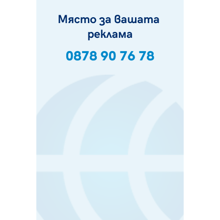
Перник
10.08.2026, 08:36
Шестото издание "Пейка" в Перник: Много музика и
настроение
10.08.2026, 08:30
Генералът от Перник днес става на 80 години
09.08.2026, 12:10
Нов успех за Миньор, отново със суха мрежа, но и с
по-изразителен резултат
09.08.2026, 09:01
БГ парти ще разтресе центъра на Перник
09.08.2026, 07:01
Пернишкият кв. "Изток" още 12 дни без топла вода в
края на август и началото на септември
09.08.2026, 00:45
Перник дава 20 млн. евро за сметопочистване
08.08.2026, 00:24