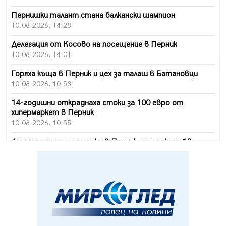
Пернишки талант стана балкански шампион
10.08.2026, 14:28
Делегация от Косово на посещение в Перник
10.08.2026, 14:01
Горяха къща в Перник и цех за талаш в Батановци
10.08.2026, 10:58
14-годишни откраднаха стоки за 100 евро от
хипермаркет в Перник
10.08.2026, 10:55
Деца трошиха площадка в Перник, задържаха 18-
годишен
10.08.2026, 10:52
Мъж рани с нож жена си в Перник, баща би дъщеря си
в Радомир
10.08.2026, 10:47
Кой е 20 000-ия посетител на изложбата на Дали в