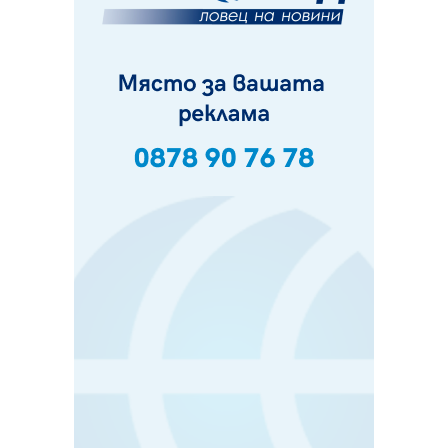
Ето какви забавления ще има през август в Перник
06.08.2026, 00:48
Пернишки експерт за фишинг измамите:
Проверявайте съмнителните линкове в bezopasno.net
05.08.2026, 15:42
На 95 години почина Лиляна Десова
05.08.2026, 15:18
Радев: Работи се активно за запазването на
средствата по Плана за справедлив преход за
въглищните райони
05.08.2026, 14:57
Звезди от световна сцена в Перник ще пеят на
Пернишката крепост
05.08.2026, 14:01
„Топлофикация Перник“ напредва с дигитализацията
на отчетния процес
05.08.2026, 11:48