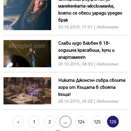
манекенката-мюсюлманка,
която се обеси заради уреден
брак
30.10.2015, 11:51 | Любопитно
Слави лудо влюбен в 18-
годишна красавица, купи и
апартамент
29.10.2015, 08:50 | Любопитно
Никита Джонсън събра своите
хора от Къщата в своята
къща!
28.10.2015, 09:02 | Любопитно
‹
1
2
...
124
125
126