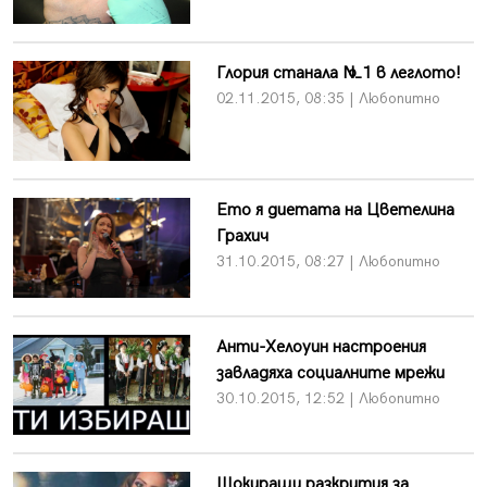
Глория станала №1 в леглото!
02.11.2015, 08:35 | Любопитно
Ето я диетата на Цветелина
Грахич
31.10.2015, 08:27 | Любопитно
Анти-Хелоуин настроения
завладяха социалните мрежи
30.10.2015, 12:52 | Любопитно
Шокиращи разкрития за