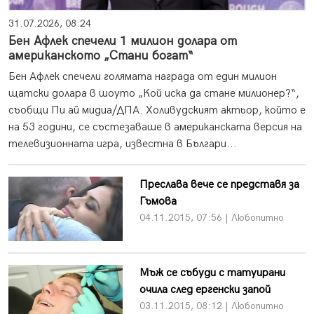
31.07.2026, 08:24
Бен Афлек спечели 1 милион долара от
американското „Стани богат“
Бен Афлек спечели голямата награда от един милион
щатски долара в шоуто „Кой иска да стане милионер?“,
съобщи Пи ай мидиа/ДПА. Холивудският актьор, който е
на 53 години, се състезаваше в американската версия на
телевизионната игра, известна в Българи...
Преслава вече се представя за
Гъмова
04.11.2015, 07:56 | Любопитно
Мъж се събуди с татуирани
очила след ергенски запой
03.11.2015, 08:12 | Любопитно