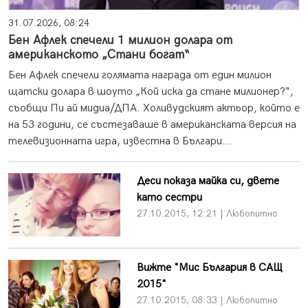
31.07.2026, 08:24
Бен Афлек спечели 1 милион долара от
американското „Стани богат“
Бен Афлек спечели голямата награда от един милион
щатски долара в шоуто „Кой иска да стане милионер?“,
съобщи Пи ай мидиа/ДПА. Холивудският актьор, който е
на 53 години, се състезаваше в американската версия на
телевизионната игра, известна в Българи...
Деси показа майка си, двете
като сестри
27.10.2015, 12:21 | Любопитно
Вижте "Мис България в САЩ
2015"
27.10.2015, 08:33 | Любопитно