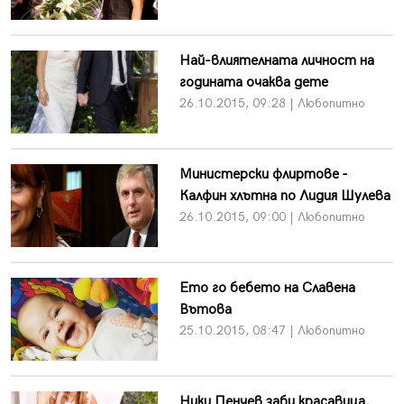
Най-влиятелната личност на
годината очаква дете
26.10.2015, 09:28 | Любопитно
Министерски флиртове -
Калфин хлътна по Лидия Шулева
26.10.2015, 09:00 | Любопитно
Ето го бебето на Славена
Вътова
25.10.2015, 08:47 | Любопитно
Ники Пенчев заби красавица,