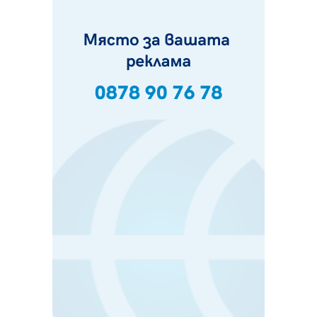
06.08.2026, 00:48
Пернишки експерт за фишинг измамите:
Проверявайте съмнителните линкове в bezopasno.net
05.08.2026, 15:42
На 95 години почина Лиляна Десова
05.08.2026, 15:18
Радев: Работи се активно за запазването на
средствата по Плана за справедлив преход за
въглищните райони
05.08.2026, 14:57
Звезди от световна сцена в Перник ще пеят на
Пернишката крепост
05.08.2026, 14:01
„Топлофикация Перник“ напредва с дигитализацията
на отчетния процес
05.08.2026, 11:48
Радев: Работи се усилено за спасяване на средствата
по Плана за справедлив преход за Стара Загора,