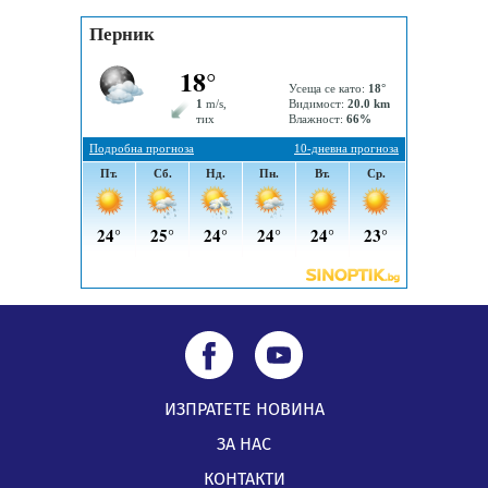
Извънредният и пълномощен посланик на Иран на
посещение в музея в Перник
05.08.2026, 09:02
Млади мъже от Перник в инициатива „Перник
подкрепя своите пенсионери“
05.08.2026, 08:57
ИЗПРАТЕТЕ НОВИНА
ЗА НАС
КОНТАКТИ