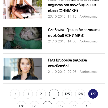
позната от телевизионния
екран (СНИМКИ)
23.10.2015, 19:13 | Любопитно
Словачка: Гришо бе голямата
ми любов (СНИМКИ)
21.10.2015, 14:05 | Любопитно
Галя Щърбева разбива
семейство!
21.10.2015, 09:06 | Любопитно
‹
1
2
...
125
126
127
128
129
...
132
133
›