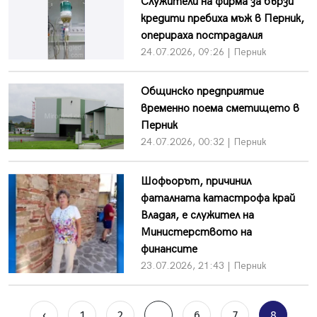
Служители на фирма за бързи
кредити пребиха мъж в Перник,
оперираха пострадалия
24.07.2026, 09:26 | Перник
Общинско предприятие
временно поема сметището в
Перник
24.07.2026, 00:32 | Перник
Шофьорът, причинил
фаталната катастрофа край
Владая, е служител на
Министерството на
финансите
23.07.2026, 21:43 | Перник
‹
1
2
...
6
7
8