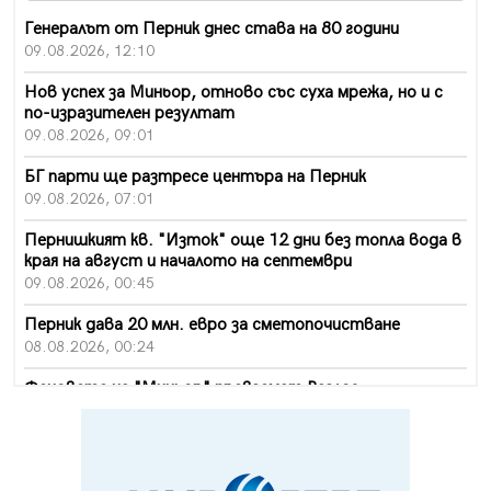
Генералът от Перник днес става на 80 години
09.08.2026, 12:10
Нов успех за Миньор, отново със суха мрежа, но и с
по-изразителен резултат
09.08.2026, 09:01
БГ парти ще разтресе центъра на Перник
09.08.2026, 07:01
Пернишкият кв. "Изток" още 12 дни без топла вода в
края на август и началото на септември
09.08.2026, 00:45
Перник дава 20 млн. евро за сметопочистване
08.08.2026, 00:24
Феновете на "Миньор" превземат Разлог
07.08.2026, 14:52
Ремонтът на ул. "Ален мак" в Перник е в заключителен
етап