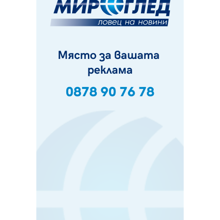
07.08.2026, 14:10
Фолклорен ансамбъл „Кладница“ с голямата награда от
фестивал в Полша
07.08.2026, 13:05
Частично бедствено положение в Перник заради
пропаднал път, обслужващ важен обект
07.08.2026, 12:05
Да отговорим на жегите с филм под звездите днес и
утре
07.08.2026, 10:21
Първите крачки в помощ на пенсионерите в Перник,
вече са факт
07.08.2026, 09:18
Пак ограничават камионите по магистралите в петък
и неделя. Ето обходните маршрути
07.08.2026, 07:55
Ето какво вдъхнови Здравка Евтимова за новата ѝ
книга