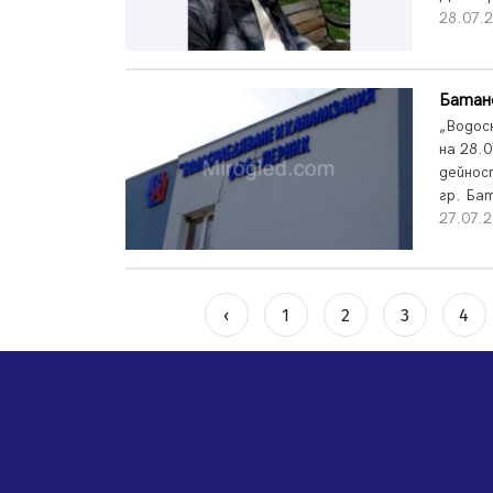
28.07.2
Батан
„Водос
на 28.0
дейнос
гр. Ба
27.07.2
‹
1
2
3
4