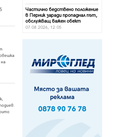
Частично бедствено положение
5
в Перник заради пропаднал път,
обслужващ важен обект
07.08.2026, 12:05
Да отговорим на жегите с филм
под звездите днес и утре
от
07.08.2026, 10:21
човешка
 на
Първите крачки в помощ на
пенсионерите в Перник, вече са
факт
07.08.2026, 09:18
Пак ограничават камионите по
магистралите в петък и неделя.
к,
Ето обходните маршрути
тодиев.
07.08.2026, 07:55
които
Ето какво вдъхнови Здравка
Евтимова за новата ѝ книга
07.08.2026, 00:11