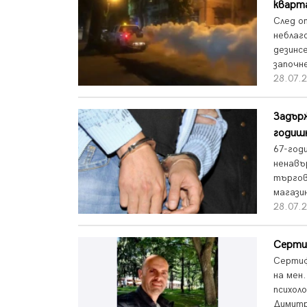
кварт
След о
неблаг
дезинс
започне
28.07.2
Задърж
годиш
67-год
ненавъ
търгов
магазин
28.07.2
Сертиф
Сертиф
на мен
психол
Димитро