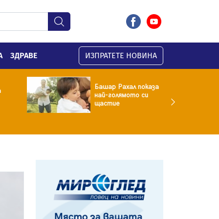
А
ЗДРАВЕ
ИЗПРАТЕТЕ НОВИНА
Башар Рахал показа
а
най-голямото си
щастие