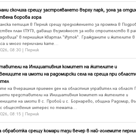
ани скочиха срещу застрояването върху парк, зона за отдих
твена борова гора
нска петиция в Перник срещу предложението за промяна в Подро
ствен план (ПУП), даващо възможност за ново строителство в ра
Ладовица“ в пернишкия квартал “Изток“. Гражданите и жителите в
са и много перничани кате...
026, 08:30 | Перник
тавители на Инициативния комитет на жителите и
ениците на имоти на радомирски села на среща при област
ител
ите на вчерашния приемен ден на областния управител на област 
риети представители на Инициативния комитет на жителите и
ениците на имоти в с. Пробой и с. Борнарево, община Радомир, в
 с обществения интерес по темата...
026, 08:15 | Перник
 обработка срещу комари тази вечер в най-големите перни