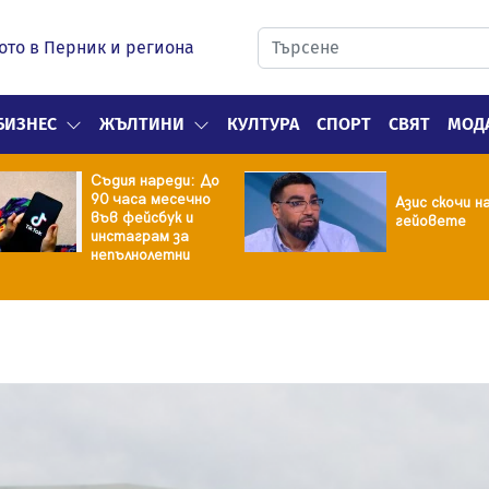
ото в Перник и региона
БИЗНЕС
ЖЪЛТИНИ
КУЛТУРА
СПОРТ
СВЯТ
МОД
Съдия нареди: До
90 часа месечно
Азис скочи н
във фейсбук и
гейовете
инстаграм за
непълнолетни