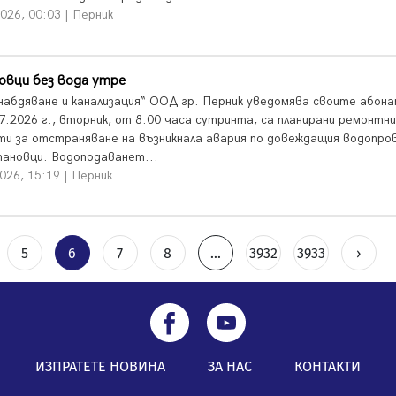
026, 00:03 | Перник
овци без вода утре
набдяване и канализация“ ООД гр. Перник уведомява своите абона
7.2026 г., вторник, от 8:00 часа сутринта, са планирани ремонтни
ти за отстраняване на възникнала авария по довеждащия водопро
тановци. Водоподаванет...
026, 15:19 | Перник
5
6
7
8
...
3932
3933
›
ИЗПРАТЕТЕ НОВИНА
ЗА НАС
КОНТАКТИ