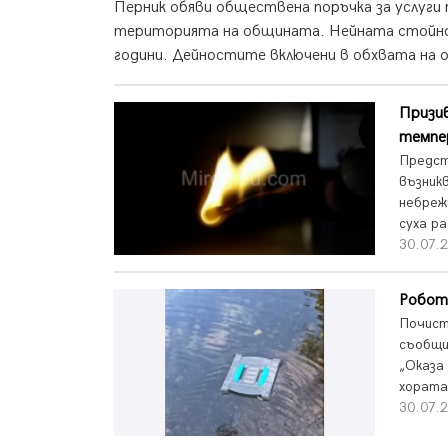
Перник обяви обществена поръчка за услуги
територията на общината. Нейната стойнос
години. Дейностите включени в обхвата на 
Призив
темпе
Предст
възник
небреж
суха р
30.07.2
Робот 
Почист
съобщи
„Оказа
хората
30.07.2