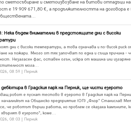
 по сметосъбиране и сметоизвозване на битови отпадъци на
т е 19 909 671,80 €, а продължителността на договора е 
обществената...
: Нека бъдем внимателни в предстоящите дни с високи
ратури
оят дни с високи температури, а това означава и по-висок риск 
ване на пожари. Много от тях започват по една и съща причина – 
ност. Незагасен фас, оставен огън, искра от машина или изгаряне
астителност мога...
026, 08:59 | Перник
дебютира в Градския парк на Перник, ще чисти езерото
ващ робот е пуснат тестово в езерото в Градския парк на Перни
 началникът на Общинско предприятие (ОП) „Флор“ Станислав Ме
 се, че роботът върши работа, но проблем се оказаха камъните, 
 хвърлят в езерото“, коме...
026, 08:03 | Перник