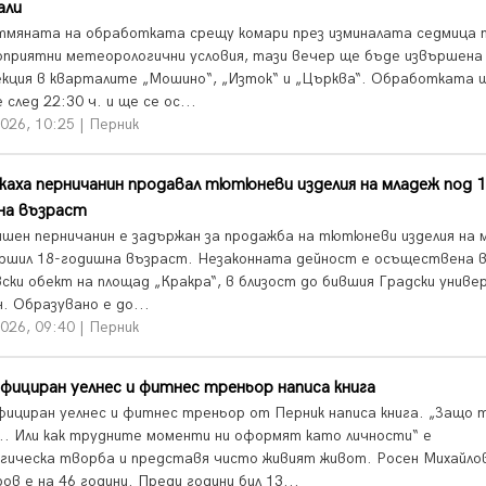
али
тмяната на обработката срещу комари през изминалата седмица 
оприятни метеорологични условия, тази вечер ще бъде извършена
екция в кварталите „Мошино“, „Изток“ и „Църква“. Обработката 
 след 22:30 ч. и ще се ос...
026, 10:25 | Перник
аха перничанин продавал тютюневи изделия на младеж под 1
на възраст
ишен перничанин е задържан за продажба на тютюневи изделия на 
ршил 18-годишна възраст. Незаконната дейност е осъществена в
ски обект на площад „Кракра“, в близост до бившия Градски униве
. Образувано е до...
026, 09:40 | Перник
ициран уелнес и фитнес треньор написа книга
ициран уелнес и фитнес треньор от Перник написа книга. „Защо 
... Или как трудните моменти ни оформят като личности“ е
огическа творба и представя чисто живият живот. Росен Михайло
в е на 46 години. Преди години бил 13...