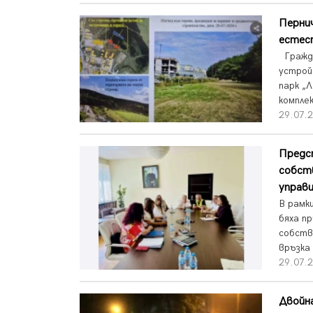
Пернич
естес
Гражда
устрой
парк „
комплек
29.07.2
Предс
собств
управ
В рамк
бяха п
собств
връзка
29.07.2
Двойна