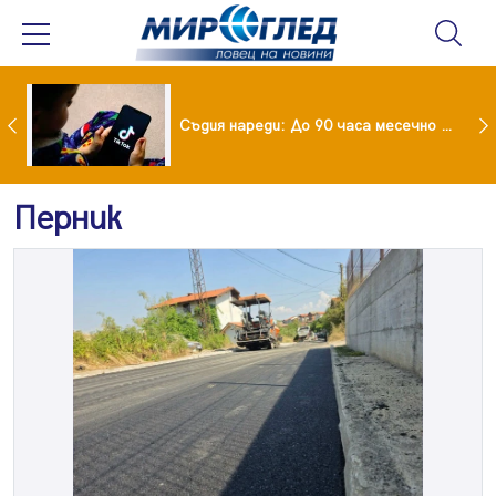
Майка уби четирите си деца с помощта на баба им, след което се самоуби
Съдия нареди: До 90 часа месечно във фейсбук и инстаграм за непълнолетни
Перник