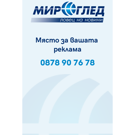
07.08.2026, 09:18
Пак ограничават камионите по магистралите в петък
и неделя. Ето обходните маршрути
07.08.2026, 07:55
Ето какво вдъхнови Здравка Евтимова за новата ѝ
книга
07.08.2026, 00:11
Продължава изграждането на нови паркоместа в
Перник
06.08.2026, 11:22
Върви почистване на главен път от квартал „Бела
вода“ до кв. „Църква“
06.08.2026, 10:57
Четири сигнала до пожарната в Перник за денонощие,
пожарникарите призовават към повишено внимание
06.08.2026, 09:43
Много заразен вирус върлува в Перник
06.08.2026, 09:28