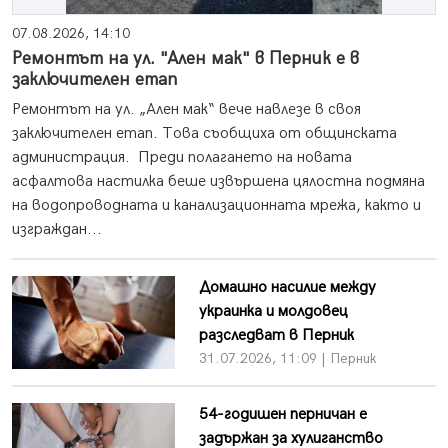
07.08.2026, 14:10
Ремонтът на ул. "Ален мак" в Перник е в
заключителен етап
Ремонтът на ул. „Ален мак“ вече навлезе в своя
заключителен етап. Това съобщиха от общинската
администрация. Преди полагането на новата
асфалтова настилка беше извършена цялостна подмяна
на водопроводната и канализационната мрежа, както и
изграждан...
Домашно насилие между
украинка и молдовец
разследват в Перник
31.07.2026, 11:09 | Перник
54-годишен перничан е
задържан за хулиганство