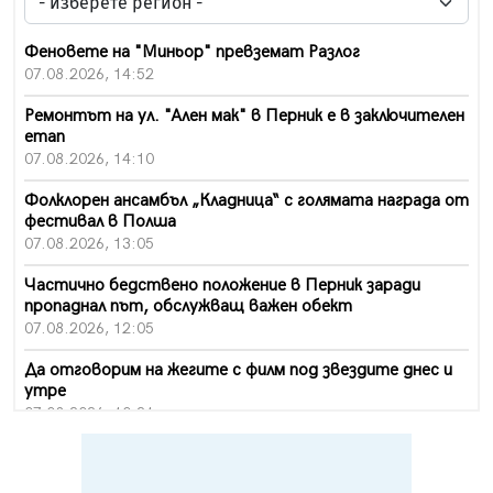
Феновете на "Миньор" превземат Разлог
07.08.2026, 14:52
Ремонтът на ул. "Ален мак" в Перник е в заключителен
етап
07.08.2026, 14:10
Фолклорен ансамбъл „Кладница“ с голямата награда от
фестивал в Полша
07.08.2026, 13:05
Частично бедствено положение в Перник заради
пропаднал път, обслужващ важен обект
07.08.2026, 12:05
Да отговорим на жегите с филм под звездите днес и
утре
07.08.2026, 10:21
Първите крачки в помощ на пенсионерите в Перник,
вече са факт