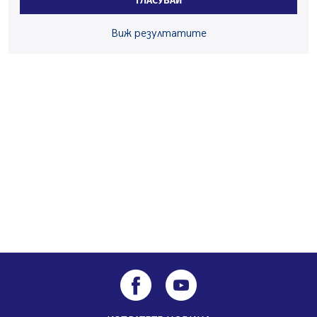
ГЛАСУВАЙ
05.08.2026, 14:01
Виж резултатите
„Топлофикация Перник“ напредва с дигитализацията
на отчетния процес
05.08.2026, 11:48
Радев: Работи се усилено за спасяване на средствата
по Плана за справедлив преход за Стара Загора,
Кюстендил и Перник
05.08.2026, 11:34